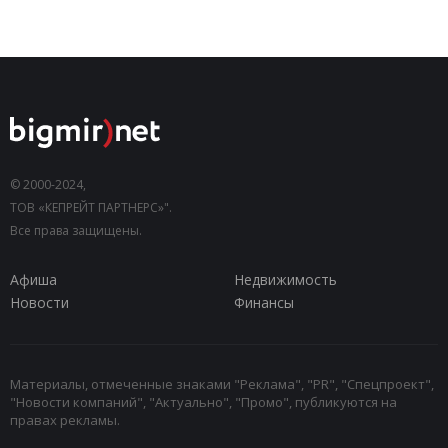
© 2000-2024,
ТОВ «КЕПРЕЙТ ПАРТНЕРС»".
Все права защищены.
Афиша
Недвижимость
Новости
Финансы
Материалы, отмеченные знаками "Реклама", "PR", "Спецпроект",
"Новости компаний", "Актуально", "Промо", публикуются на
правах рекламы.