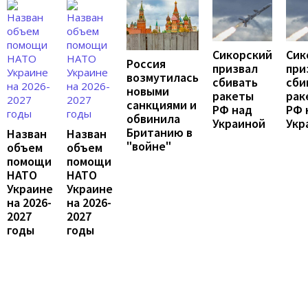
Сикорский
Сик
Россия
призвал
при
возмутилась
сбивать
сби
новыми
ракеты
рак
санкциями и
РФ над
РФ 
обвинила
Украиной
Укр
Британию в
Назван
Назван
"войне"
объем
объем
помощи
помощи
НАТО
НАТО
Украине
Украине
на 2026-
на 2026-
2027
2027
годы
годы