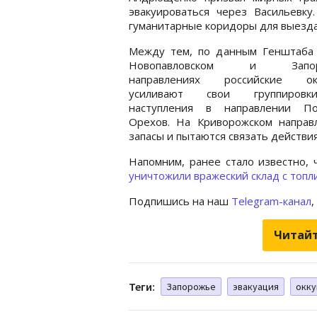
эвакуироваться через Васильевку
гуманитарные коридоры для выезда
Между тем, по данным Генштаба 
Новопавловском и Запор
направлениях российские ок
усиливают свои группиров
наступления в направлении П
Орехов. На Криворожском направ
запасы и пытаются связать действия
Напомним, ранее стало известно, 
уничтожили вражеский склад с топл
Подпишись на наш
Telegram-канал
,
Читайт
Теги:
Запорожье
эвакуация
окку