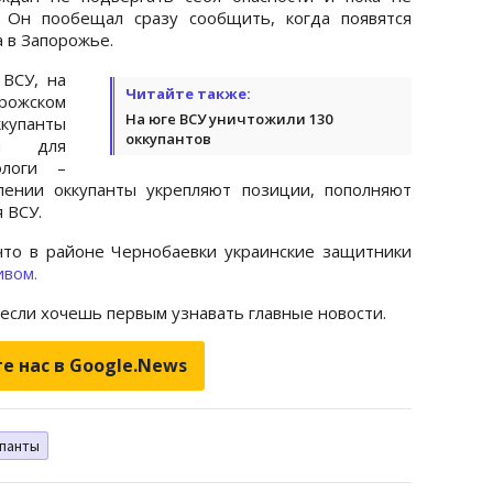
. Он пообещал сразу сообщить, когда появятся
 в Запорожье.
ВСУ, на
Читайте также:
ожском
На юге ВСУ уничтожили 130
купанты
оккупантов
ки для
ологи –
лении оккупанты укрепляют позиции, пополняют
 ВСУ.
что в районе Чернобаевки украинские защитники
ивом.
 если хочешь первым узнавать главные новости.
е нас в Google.News
панты