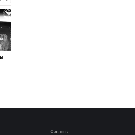
ны
Отключения света
Раскрыта схема
охватили 12 областей -
вырубки леса на 34 
Укрэнерго
Финансы