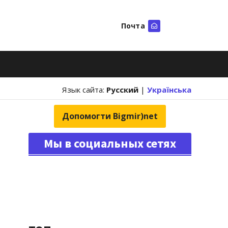
Почта
Искать
Язык сайта:
Русский
|
Українська
Допомогти Bigmir)net
Мы в социальных сетях