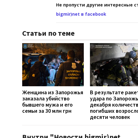
Не пропусти другие интересные с
bigmir)net в facebook
Статьи по теме
Женщина из Запорожья
В результате раке
заказала убийство
удара по Запорож
бывшего мужа и его
декабря количест
семьи за 30 млн грн
погибших возросл
десяти человек
Внутри "Новости bigmir)net