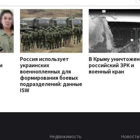
Россия использует
В Крыму уничтоже
и
украинских
российский ЗРК и
военнопленных для
военный кран
формирования боевых
подразделений: данные
ISW
Недвижимость
Новости