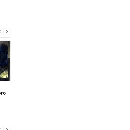
Россияне обстреляли
Последствия удара 
ого
клинику в Запорожье: 3
Запорожью: 8 челов
погибших и 16
погибли, среди них
пострадавших
годовалый ребенок