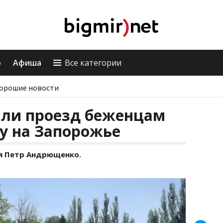
о
Афиша
Все категории
орошие новости
ыли проезд беженцам
у на Запорожье
я Петр Андрющенко.