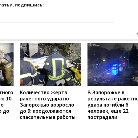
татьи, подпишись:
тного
Количество жертв
В Запорожье в
ью 10
ракетного удара по
результате ракетн
во
Запорожью возросло
удара погибли 6
о до
до 9: продолжаются
человек, еще 22
спасательные работы
пострадали