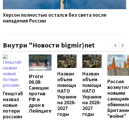
Херсон полностью остался без света после
нападения России
Внутри "Новости bigmir)net
Назван
Назван
Итоги
объем
объем
Россия
06.08:
помощи
помощи
возмути
Санкции
НАТО
НАТО
новыми
против
Генштаб
Украине
Украине
санкциям
РФ и
назвал
на 2026-
на 2026-
обвинил
дрон в
новые
2027
2027
Британи
Лейпциге
потери
годы
годы
"войне"
россиян