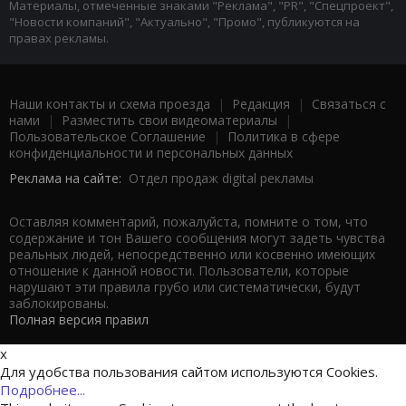
Материалы, отмеченные знаками "Реклама", "PR", "Спецпроект",
"Новости компаний", "Актуально", "Промо", публикуются на
правах рекламы.
Наши контакты и схема проезда
|
Редакция
|
Связаться с
нами
|
Разместить свои видеоматериалы
|
Пользовательское Соглашение
|
Политика в сфере
конфиденциальности и персональных данных
Реклама на сайте:
Отдел продаж digital рекламы
Оставляя комментарий, пожалуйста, помните о том, что
содержание и тон Вашего сообщения могут задеть чувства
реальных людей, непосредственно или косвенно имеющих
отношение к данной новости. Пользователи, которые
нарушают эти правила грубо или систематически, будут
заблокированы.
Полная версия правил
x
Для удобства пользования сайтом используются Cookies.
Подробнее...