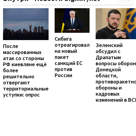
Сибига
отреагировал
Зеленский
После
на новый
обсудил с
массированных
пакет
Драпатым
атак со стороны
санкций ЕС
вопросы оборо
РФ киевляне ещё
против
Донецкой
более
России
области,
решительно
противоракетн
отвергают
обороны и
территориальные
кадровых
уступки: опрос
изменений в ВС