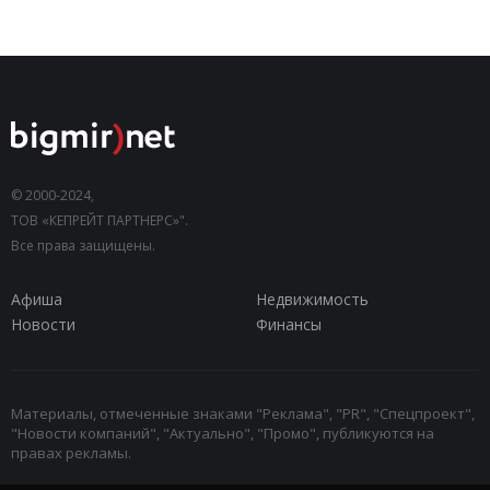
© 2000-2024,
ТОВ «КЕПРЕЙТ ПАРТНЕРС»".
Все права защищены.
Афиша
Недвижимость
Новости
Финансы
Материалы, отмеченные знаками "Реклама", "PR", "Спецпроект",
"Новости компаний", "Актуально", "Промо", публикуются на
правах рекламы.