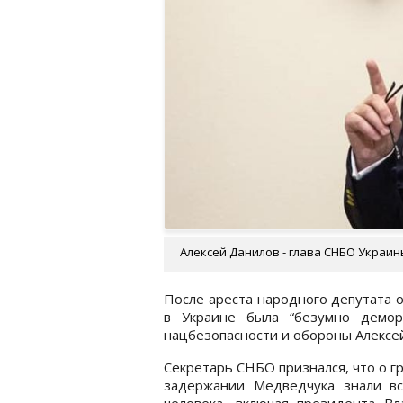
Алексей Данилов - глава СНБО Украины 
После ареста народного депутата 
в Украине была “безумно демор
нацбезопасности и обороны Алексе
Секретарь СНБО признался, что о 
задержании Медведчука знали вс
человека, включая президента Вл