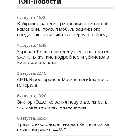
ТОП-новости
6 августа, 16:30
В Украине зарегистрировали петицию об
изменении правил мобилизации: кого
предлагают призывать в первую очередь
4 августа, 16:45
Зарезал 17-летнюю девушку, а потом сел
ужинать: жуткие подробности убийства в
Киевской области
2 августа, 22:18
СМИ: В ресторане в Москве погибла дочь
генерала
6 августа, 13:20
Виктор Ющенко занял новую должность:
что известно о его назначении
6 августа, 08:55
Трамп резко раскритиковал Хегсета из-за
нехватки ракет, — WP