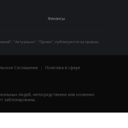
Финансы
аний", "Актуально", "Промо", публикуются на правах
льское Соглашение
|
Политика в сфере
реальных людей, непосредственно или косвенно
ут заблокированы.