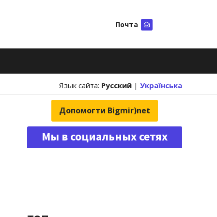
Почта
Искать
Язык сайта:
Русский
|
Українська
Допомогти Bigmir)net
Мы в социальных сетях