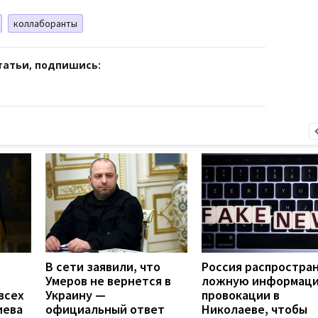
коллаборанты
татьи, подпишись:
В сети заявили, что
Россия распростра
Умеров не вернется в
ложную информаци
всех
Украину —
провокации в
иева
официальный ответ
Николаеве, чтобы