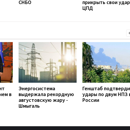
СНБО
прикрыть свои удар
ЦПД
ит
Энергосистема
Генштаб подтверд
чем в
выдержала рекордную
удары по двум НПЗ 
августовскую жару -
России
Шмыгаль