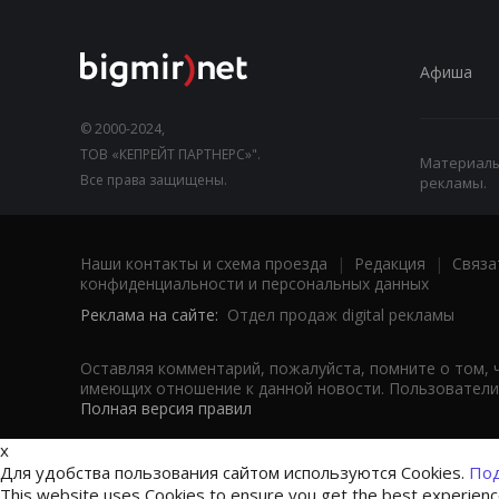
Афиша
© 2000-2024,
ТОВ «КЕПРЕЙТ ПАРТНЕРС»".
Материалы,
Все права защищены.
рекламы.
Наши контакты и схема проезда
|
Редакция
|
Связа
конфиденциальности и персональных данных
Реклама на сайте:
Отдел продаж digital рекламы
Оставляя комментарий, пожалуйста, помните о том, 
имеющих отношение к данной новости. Пользователи,
Полная версия правил
x
Для удобства пользования сайтом используются Cookies.
Под
This website uses Cookies to ensure you get the best experien