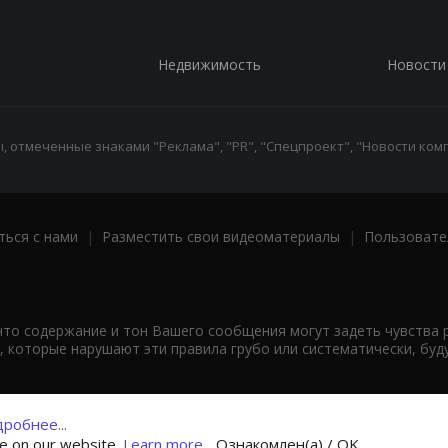
Недвижимость
Новости
 отмеченные знаками "Реклама", "PR", "Спецпроект", "Новости комп
ться с нами
|
Разместить свои видеоматериалы
|
Пользовате
что содержание и тон Вашего сообщения могут задеть чувства 
 которые нарушают эти правила грубо или систематически, буд
робнее...
ce on our website.
Learn more...
Ознакомлен(а) / OK