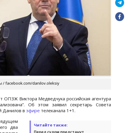
/ facebook.com/danilov.oleksiy
от ОПЗЖ Виктора Медведчука российская агентура
ализована”. Об этом заявил секретарь Совета
й Данилов в
эфире
телеканала 1+1.
грядущем
Читайте также:
его два
Перед судом предстанут
адимира