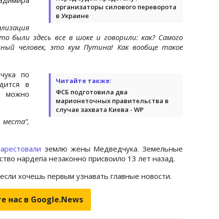
организаторы силового переворота
в Украине
ализация
о были здесь все в шоке и говорили: как? Самого
ный человек, это кум Путина! Как вообще такое
чука по
Читайте также:
дится в
ФСБ подготовила два
о можно
марионеточных правительства в
случае захвата Киева - WP
 места”,
е
арестовали
землю жены Медведчука. Земельные
ство нардепа незаконно присвоило 13 лет назад.
 если хочешь первым узнавать главные новости.
е нас в Google.News