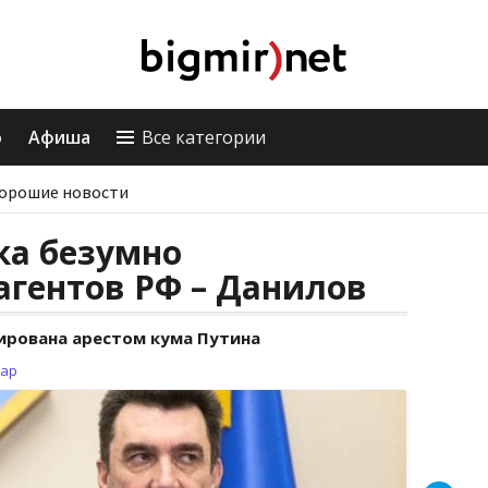
о
Афиша
Все категории
орошие новости
ка безумно
агентов РФ – Данилов
ирована арестом кума Путина
зар