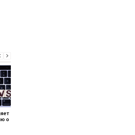
няет
За госизмену 13 лет
Россия перебросила 
ю о
тюрьмы: вынесен
Беларусь истребите
приговор соратнице
МиГ-31К с ракетами
Медведчука,
«Кинжал»: в СНБО