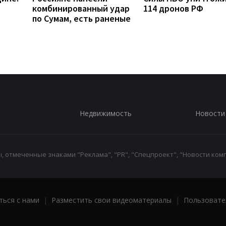
комбинированный удар
114 дронов РФ
по Сумам, есть раненые
Недвижимость
Новости
 отмеченные знаками "Реклама", "PR", "Спецпроект", "Новости комп
ться с нами
|
Разместить свои видеоматериалы
|
Пользовате