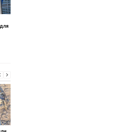
Погода в Украине 7
В Украине
 для
августа: где пройдут
зарегистрировали
грозы, ожидается град
петицию об измене
и температура до +38
правил мобилизации
градусов
кого предлагают
призывать в первую
очередь
или
ООН обеспокоена
Беспилотники