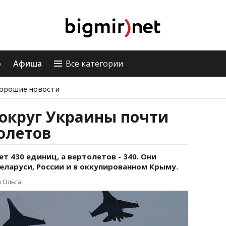
о
Афиша
Все категории
орошие новости
округ Украины почти
олетов
т 430 единиц, а вертолетов - 340. Они
ларуси, России и в оккупированном Крыму.
 Ольга