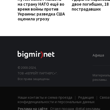
на страну НАТО ещё во
двое погибших, 18
время войны против
пострадавших
Украины: разведка США
оценила угрозу
Афиша
© 2000-2024,
ТОВ «КЕПРЕЙТ ПАРТНЕРС»".
Материалы,
Все права защищены.
рекламы.
Наши контакты и схема проезда
|
Редакция
|
Связа
конфиденциальности и персональных данных
Реклама на сайте:
Отдел продаж digital рекламы