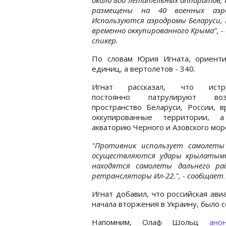
размещены на 40 военных аэро
Используются аэродромы Беларуси, 
временно оккупированного Крыма", -
спикер.
По словам Юрия Игната, ориенти
единиц, а вертолетов - 340.
Игнат рассказал, что истре
постоянно патрулируют воз
пространство Беларуси, России, 
оккупированные территории, 
акваторию Черного и Азовского мор
"Противник использует самолеты
осуществляются удары крылатыми
находятся самолеты дальнего ра
ретрансляторы Ил-22.", - сообщает
Игнат добавил, что российская ави
начала вторжения в Украину, было 
Напомним, Олаф Шольц
ано