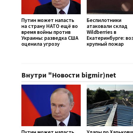
Путин может напасть
Беспилотники
на страну НАТО ещё во
атаковали склад
время войны против
Wildberries в
Украины: разведка США
Екатеринбурге: во
оценила угрозу
крупный пожар
Внутри "Новости bigmir)net
Путин может напасть
Удары по Харьков