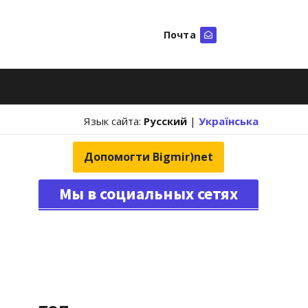
Почта
Искать
Язык сайта:
Русский
|
Українська
Допомогти Bigmir)net
Мы в социальных сетях