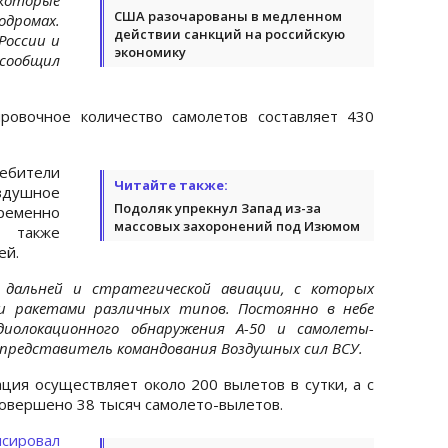
США разочарованы в медленном
дромах.
действии санкций на российскую
России и
экономику
 сообщил
ровочное количество самолетов составляет 430
бители
Читайте также:
душное
Подоляк упрекнул Запад из-за
временно
массовых захоронений под Изюмом
а также
ей.
 дальней и стратегической авиации, с которых
 ракетами различных типов. Постоянно в небе
диолокационного обнаружения А-50 и самолеты-
 представитель командования Воздушных сил ВСУ.
ация осуществляет около 200 вылетов в сутки, а с
совершено 38 тысяч самолето-вылетов.
нсировал