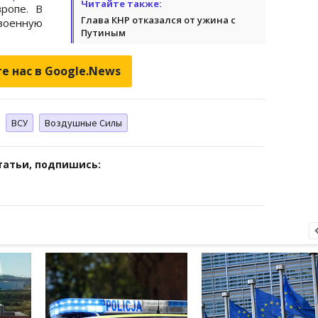
Читайте также:
ропе. В
Глава КНР отказался от ужина с
военную
Путиным
е нас в Google.News
ВСУ
Воздушные Силы
татьи, подпишись: