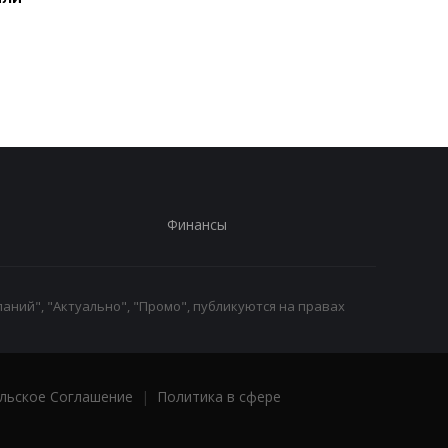
расширением войны на
атаковали склад
территорию РФ
Wildberries в
Екатеринбурге: возн
крупный пожар
Финансы
аний", "Актуально", "Промо", публикуются на правах
льское Соглашение
|
Политика в сфере