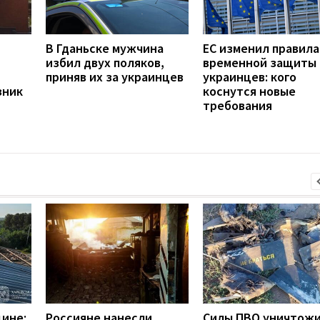
В Гданьске мужчина
ЕС изменил правила
избил двух поляков,
временной защиты
приняв их за украинцев
украинцев: кого
зник
коснутся новые
требования
щине:
Россияне нанесли
Силы ПВО уничтож