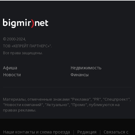
© 2000-2024,
ТОВ «КЕПРЕЙТ ПАРТНЕРС»".
Все права защищены.
Афиша
Недвижимость
Новости
Финансы
Материалы, отмеченные знаками "Реклама", "PR", "Спецпроект",
"Новости компаний", "Актуально", "Промо", публикуются на
правах рекламы.
Наши контакты и схема проезда
|
Редакция
|
Связаться с