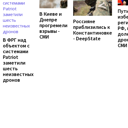
Пут
В Киеве и
изб
Днепре
Россияне
рег
прогремели
приблизились к
РФ, 
взрывы -
Константиновке
дол
СМИ
- DeepState
дрон
В ФРГ над
СМИ
объектом с
системами
Patriot
заметили
шесть
неизвестных
дронов