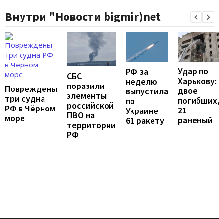
Внутри "Новости bigmir)net
Удар по
РФ за
СБС
Харькову:
неделю
поразили
Повреждены
двое
выпустила
элементы
три судна
погибших
по
российской
РФ в Чёрном
21
Украине
ПВО на
море
раненый
61 ракету
территории
РФ