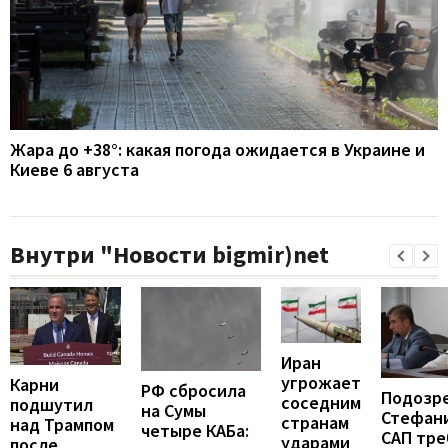
Жара до +38°: какая погода ожидается в Украине и
Киеве 6 августа
Внутри "Новости bigmir)net
Иран
угрожает
Карни
РФ сбросила
Подозр
соседним
подшутил
на Сумы
Стефан
странам
над Трампом
четыре КАБа:
САП тре
ударами
после