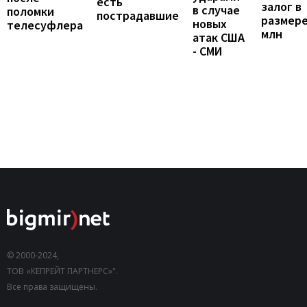
есть
залог в
в случае
поломки
пострадавшие
размере
новых
телесуфлера
млн
атак США
- СМИ
© 2000-2024,
ТОВ «КЕПРЕЙТ ПАРТНЕРС»".
Все права защищены.