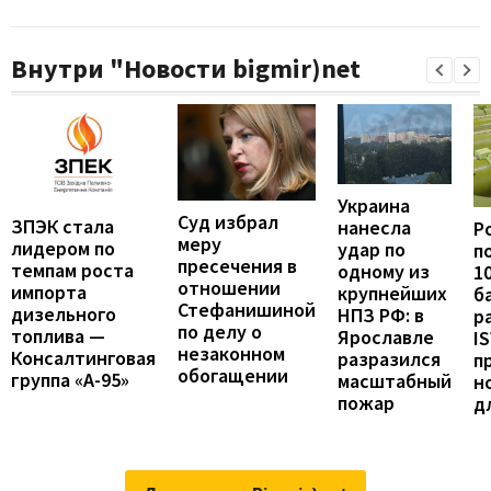
Внутри "Новости bigmir)net
Украина
Суд избрал
ЗПЭК стала
нанесла
Р
меру
лидером по
удар по
п
пресечения в
темпам роста
одному из
1
отношении
импорта
крупнейших
б
Стефанишиной
дизельного
НПЗ РФ: в
р
по делу о
топлива —
Ярославле
I
незаконном
Консалтинговая
разразился
п
обогащении
группа «А-95»
масштабный
н
пожар
д