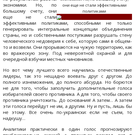
экономики. Но, по
они еще не стали эффективными
большому счету, они
политиками
еще не стали
эффективными политиками, способными не только
генерировать интегральные концепции объединения
страны, но и собственными поступками разрушать стену
человеческого недоверия к себе, которую сами в общем-
то и возвели. Они прорываются на чужую территорию, как
во вражескую зону. Под невероятной охраной и для
очередной взбучки местных чиновников.
Но вот чему лучшего всего научились отечественные
лидеры, так это нещадно воевать друг с другом. До
полного изнеможения, до полного абсурда. Но борются
не для того, чтобы заполучить дополнительные голоса
избирателей своего противника. А для того, чтобы своего
противника уничтожить. До основания! А затем… А затем
эти голоса перейдут не им, а другим. Ну и пусть, лишь бы
не этому. Все очень по-украински: если не съем, то
надкушу…
Аналитики практически в один голос прогнозируют