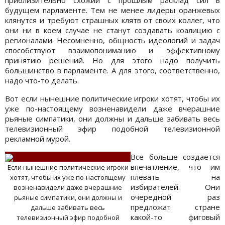
приблизительно схожий с прошлым расклад сил в
будущем парламенте. Тем не менее лидеры оранжевых
клянутся и требуют страшных клятв от своих коллег, что
они ни в коем случае не станут создавать коалицию с
регионалами. Несомненно, общность идеологий и задач
способствуют взаимопониманию и эффективному
принятию решений. Но для этого надо получить
большинство в парламенте. А для этого, соответственно,
надо что-то делать.
Вот если нынешние политические игроки хотят, чтобы их
уже по-настоящему возненавидели даже вчерашние
рьяные симпатики, они должны и дальше забивать весь
телевизионный эфир подобной телевизионной
рекламной мурой.
Все больше создается
впечатление, что им
Если нынешние политические игроки
плевать на
хотят, чтобы их уже по-настоящему
избирателей. Они
возненавидели даже вчерашние
очередной раз
рьяные симпатики, они должны и
предложат стране
дальше забивать весь
какой-то фиговый
телевизионный эфир подобной