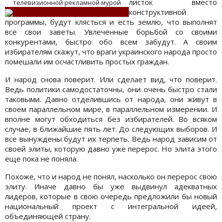
листок вместо
телевизионной рекламной мурой
конструктивной
программы, будут клясться и есть землю, что выполнят
все свои заветы. Увлеченные борьбой со своими
конкурентами, быстро обо всем забудут. А своим
избирателям скажут, что враги украинского народа просто
помешали им осчастливить простых граждан.
И народ снова поверит. Или сделает вид, что поверит.
Ведь политики самодостаточны, они очень быстро стали
таковыми. Давно отделившись от народа, они живут в
своем параллельном мире, в параллельном измерении. И
вполне могут обходиться без избирателей. Во всяком
случае, в ближайшие пять лет. До следующих выборов. И
все вынуждены будут их терпеть. Ведь народ зависим от
своей элиты, которую давно уже перерос. Но элита этого
еще пока не поняла.
Похоже, что и народ не понял, насколько он перерос свою
элиту. Иначе давно бы уже выдвинул адекватных
лидеров, которые в свою очередь предложили бы новый
национальный проект с интегральной идеей,
объединяющей страну.