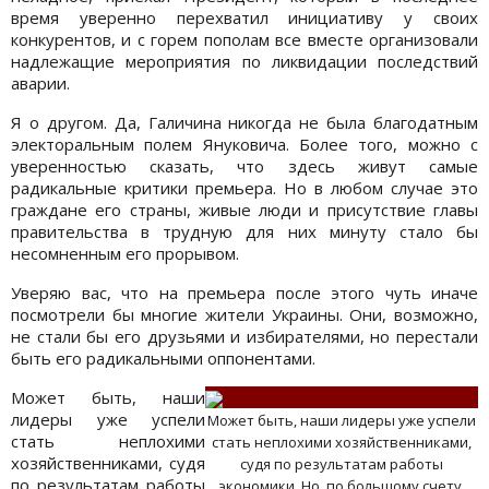
время уверенно перехватил инициативу у своих
конкурентов, и с горем пополам все вместе организовали
надлежащие мероприятия по ликвидации последствий
аварии.
Я о другом. Да, Галичина никогда не была благодатным
электоральным полем Януковича. Более того, можно с
уверенностью сказать, что здесь живут самые
радикальные критики премьера. Но в любом случае это
граждане его страны, живые люди и присутствие главы
правительства в трудную для них минуту стало бы
несомненным его прорывом.
Уверяю вас, что на премьера после этого чуть иначе
посмотрели бы многие жители Украины. Они, возможно,
не стали бы его друзьями и избирателями, но перестали
быть его радикальными оппонентами.
Может быть, наши
лидеры уже успели
Может быть, наши лидеры уже успели
стать неплохими
стать неплохими хозяйственниками,
хозяйственниками, судя
судя по результатам работы
по результатам работы
экономики. Но, по большому счету,