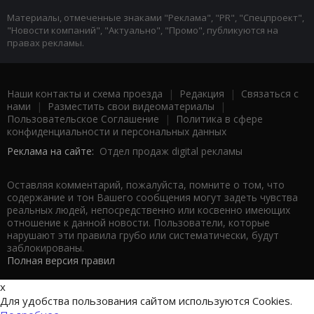
Материалы, отмеченные знаками "Реклама", "PR", "Спецпроект",
"Новости компаний", "Актуально", "Промо", публикуются на
правах рекламы.
Наши контакты и схема проезда
|
Редакция
|
Связаться с
нами
|
Разместить свои видеоматериалы
|
Пользовательское Соглашение
|
Политика в сфере
конфиденциальности и персональных данных
Реклама на сайте:
Отдел продаж digital рекламы
Оставляя комментарий, пожалуйста, помните о том, что
содержание и тон Вашего сообщения могут задеть чувства
реальных людей, непосредственно или косвенно имеющих
отношение к данной новости. Пользователи, которые
нарушают эти правила грубо или систематически, будут
заблокированы.
Полная версия правил
x
Для удобства пользования сайтом используются Cookies.