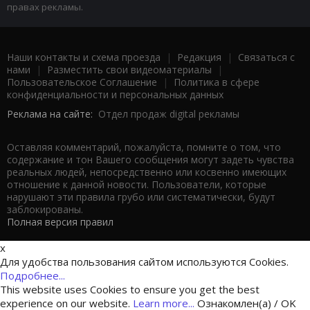
правах рекламы.
Наши контакты и схема проезда
|
Редакция
|
Связаться с
нами
|
Разместить свои видеоматериалы
|
Пользовательское Соглашение
|
Политика в сфере
конфиденциальности и персональных данных
Реклама на сайте:
Отдел продаж digital рекламы
Оставляя комментарий, пожалуйста, помните о том, что
содержание и тон Вашего сообщения могут задеть чувства
реальных людей, непосредственно или косвенно имеющих
отношение к данной новости. Пользователи, которые
нарушают эти правила грубо или систематически, будут
заблокированы.
Полная версия правил
x
Для удобства пользования сайтом используются Cookies.
Подробнее...
This website uses Cookies to ensure you get the best
experience on our website.
Learn more...
Ознакомлен(а) / OK