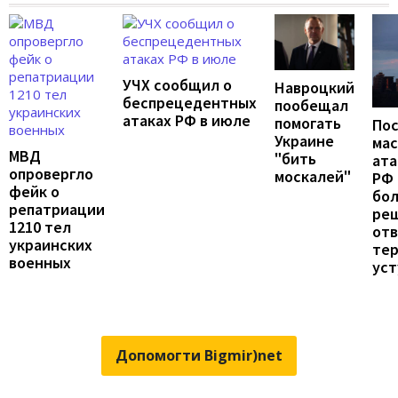
УЧХ сообщил о
Навроцкий
беспрецедентных
пообещал
атаках РФ в июле
помогать
По
Украине
ма
МВД
"бить
ата
опровергло
москалей"
РФ 
фейк о
бо
репатриации
ре
1210 тел
от
украинских
те
военных
уст
Допомогти Bigmir)net