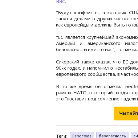
ВВС
.
"Будут конфликты, в которых США
заняты делами в других частях св
как европейцы и должны быть готовы
"ЕС является крупнейшей экономик
Америки и американского нало
безопасности вместо нас", - отметил
Сикорский также сказал, что ЕС д
90-х годах, и напомнил о нестабил
европейского сообщества, в частнос
В то же время он отметил необх
рамках НАТО, в который входят ст
это "поставит под сомнение надежн
Читайт
Теги:
Евросоюз
безопасность
с