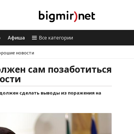
о
Афиша
Все категории
орошие новости
олжен сам позаботиться
ности
С должен сделать выводы из поражения на