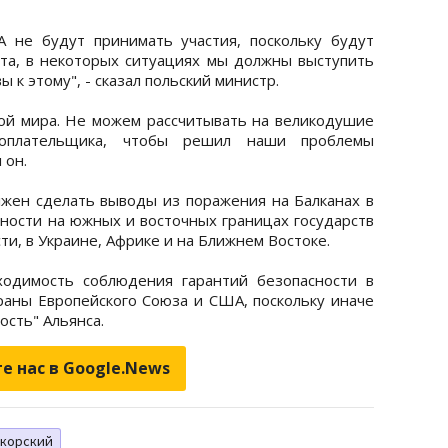
 не будут принимать участия, поскольку будут
ета, в некоторых ситуациях мы должны выступить
 к этому", - сказал польский министр.
ой мира. Не можем рассчитывать на великодушие
гоплательщика, чтобы решил наши проблемы
 он.
олжен сделать выводы из поражения на Балканах в
ьности на южных и восточных границах государств
ти, в Украине, Африке и на Ближнем Востоке.
одимость соблюдения гарантий безопасности в
раны Европейского Союза и США, поскольку иначе
ость" Альянса.
е нас в Google.News
икорский