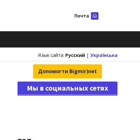
Почта
Искать
Язык сайта:
Русский
|
Українська
Допомогти Bigmir)net
Мы в социальных сетях