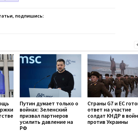
татьи, подпишись:
мощь
Путин думает только о
Страны G7 и ЕС гот
ержки
войнах: Зеленский
ответ на участие
тстве
призвал партнеров
солдат КНДР в вой
усилить давление на
против Украины
РФ