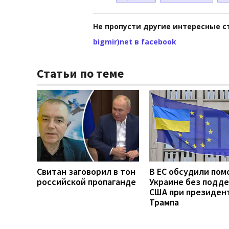
Не пропусти другие интересные с
bigmir)net в facebook
Статьи по теме
Свитан заговорил в тон
В ЕС обсудили по
российской пропаганде
Украине без подд
США при президен
Трампа