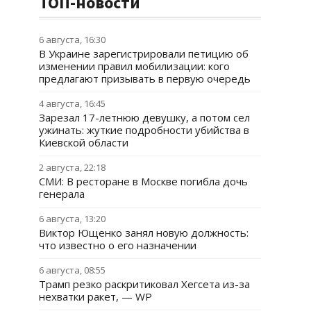
ТОП-новости
6 августа, 16:30
В Украине зарегистрировали петицию об
изменении правил мобилизации: кого
предлагают призывать в первую очередь
4 августа, 16:45
Зарезал 17-летнюю девушку, а потом сел
ужинать: жуткие подробности убийства в
Киевской области
2 августа, 22:18
СМИ: В ресторане в Москве погибла дочь
генерала
6 августа, 13:20
Виктор Ющенко занял новую должность:
что известно о его назначении
6 августа, 08:55
Трамп резко раскритиковал Хегсета из-за
нехватки ракет, — WP