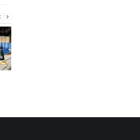
Запад предупредил РФ
ВСУ получили новое
из-за новых действий в
снаряжение
Грузии
Бундесвера: что вхо
в комплект