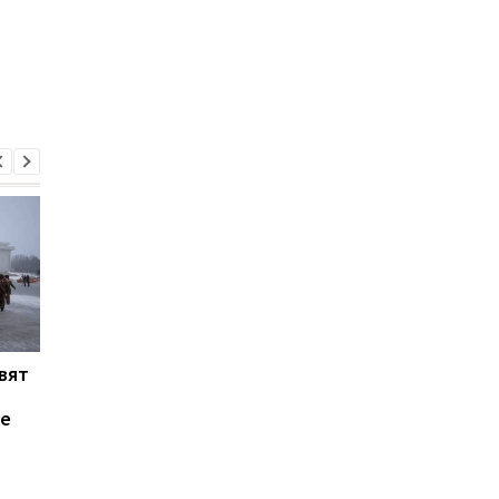
овят
Сикорский рассказал,
Сикорский
почему Польшу не
предположил, что Н
не
ознакомили с
может поднять вопр
секретными
перехвата ракет над
документами плана
Украиной
победы Зеленского