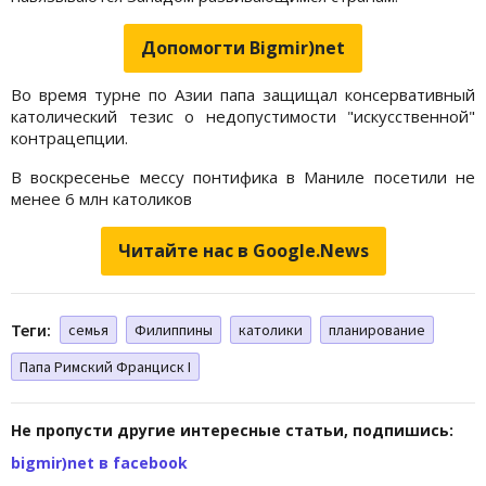
Допомогти Bigmir)net
Во время турне по Азии папа защищал консервативный
католический тезис о недопустимости "искусственной"
контрацепции.
В воскресенье мессу понтифика в Маниле посетили не
менее 6 млн католиков
Читайте нас в Google.News
Теги:
семья
Филиппины
католики
планирование
Папа Римский Франциск I
Не пропусти другие интересные статьи, подпишись:
bigmir)net в facebook