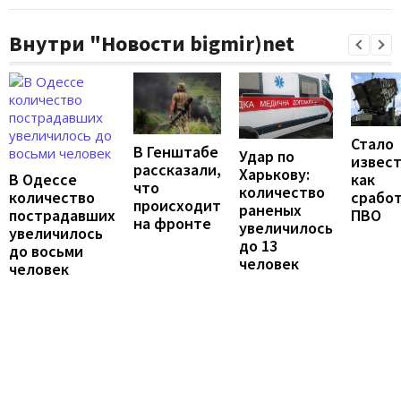
Внутри "Новости bigmir)net
Стало
В Генштабе
Удар по
извест
рассказали,
Харькову:
В Одессе
как
что
количество
количество
срабо
происходит
раненых
пострадавших
ПВО
на фронте
увеличилось
увеличилось
до 13
до восьми
человек
человек