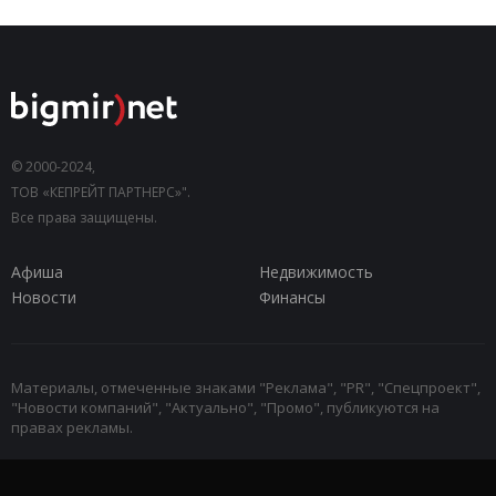
© 2000-2024,
ТОВ «КЕПРЕЙТ ПАРТНЕРС»".
Все права защищены.
Афиша
Недвижимость
Новости
Финансы
Материалы, отмеченные знаками "Реклама", "PR", "Спецпроект",
"Новости компаний", "Актуально", "Промо", публикуются на
правах рекламы.