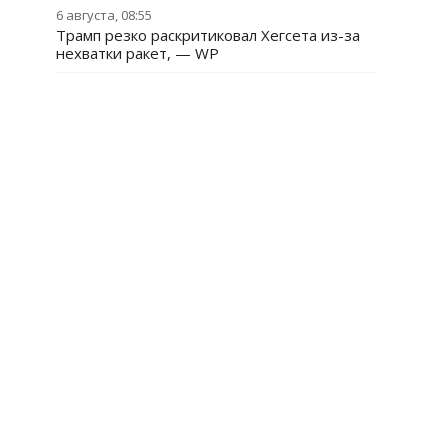
6 августа, 08:55
Трамп резко раскритиковал Хегсета из-за
нехватки ракет, — WP