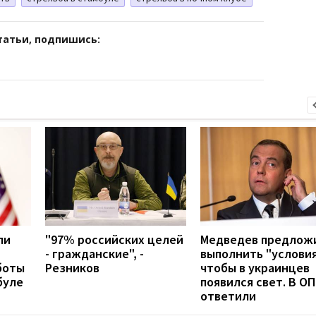
татьи, подпишись:
ли
"97% российских целей
Медведев предлож
- гражданские", -
выполнить "условия
боты
Резников
чтобы в украинцев
буле
появился свет. В ОП
ответили