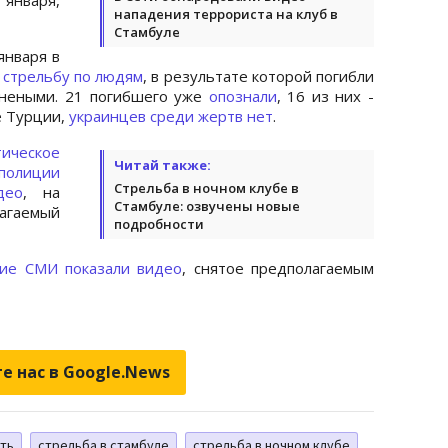
нападения террориста на клуб в
Стамбуле
января в
 стрельбу по людям
, в результате которой погибли
анеными. 21 погибшего уже
опознали
, 16 из них -
е Турции,
украинцев среди жертв нет
.
тическое
Читай также:
полиции
Стрельба в ночном клубе в
део
, на
Стамбуле: озвучены новые
гаемый
подробности
кие СМИ показали видео
, снятое предполагаемым
е нас в Google.News
ть
стрельба в стамбуле
стрельба в ночном клубе