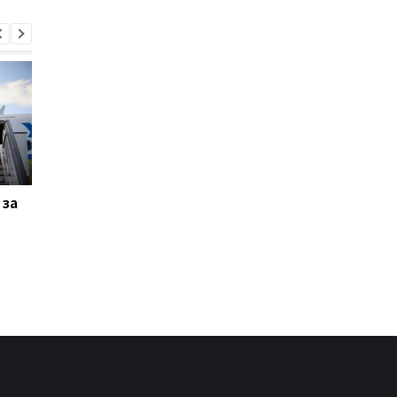
 за
Дания вводит новые
Списали более 1000
правила для учеников
мужчин: экс-
из-за искусственного
руководителей
интеллекта
Мукачевского ТЦК
арестовали