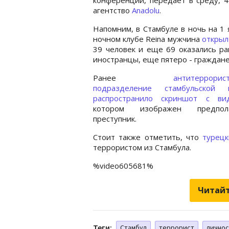
агентство
Anadolu
.
Напомним, в Стамбуле в ночь на 1 
ночном клубе Reina мужчина
открыл
39 человек и еще 69 оказались р
иностранцы, еще пятеро - граждан
Ранее
антитеррорис
подразделение стамбульской 
распространило скриншот с ви
котором изображен предпола
преступник.
Стоит также отметить, что
турец
террористом из Стамбула.
%video605681%
Читайт
Теги:
Стамбул
террорист
личнос