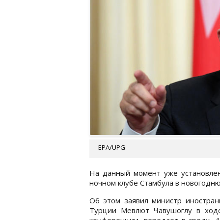
EPA/UPG
На данный момент уже установлен
ночном клубе Стамбула в новогодню
Об этом заявил министр иностран
Турции Мевлют Чавушоглу в ходе
конференции, передает в среду, 4