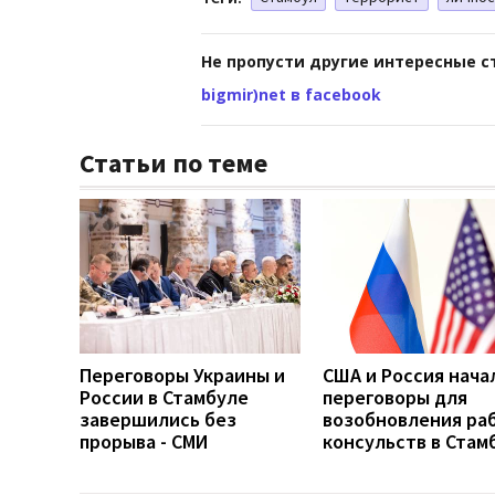
Не пропусти другие интересные с
bigmir)net в facebook
Статьи по теме
Переговоры Украины и
США и Россия нача
России в Стамбуле
переговоры для
завершились без
возобновления ра
прорыва - СМИ
консульств в Стам