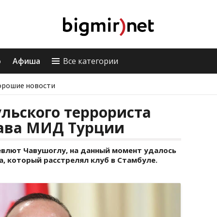
о
Афиша
Все категории
орошие новости
льского террориста
лава МИД Турции
влют Чавушоглу, на данный момент удалось
, который расстрелял клуб в Стамбуле.