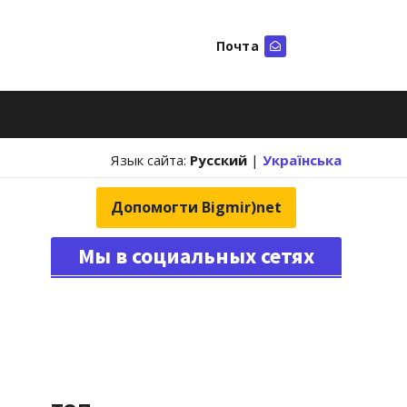
Почта
Искать
Язык сайта:
Русский
|
Українська
Допомогти Bigmir)net
Мы в социальных сетях