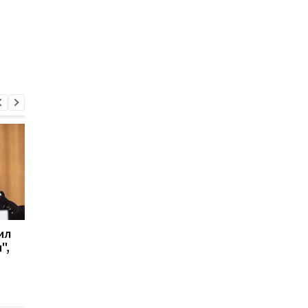
ил
США опасаются
Террорист Гиркин
",
признать Россию
испугался HIMARS и
спонсором терроризма
Украины: "Последни
- Politico
день тишины"