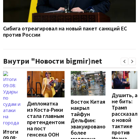
Сибига отреагировал на новый пакет санкций ЕС
против России
Внутри "Новости bigmir)net
Душить, а
не бить:
Восток Китая
Дипломатка
Трамп
накрыл
из Коста-Рики
рассказал
тайфун
стала главным
о новой
Дельфин:
претендентом
тактике
эвакуировано
на пост
Итоги
против
более
генсека ООН
09.08:
Ирана
миллиона