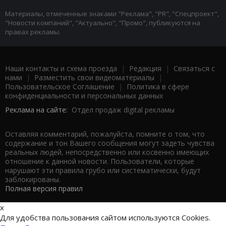
Материалы, отмеченные знаками "Реклама", "PR", "Спецпроект",
"Новости компаний", "Актуально", "Промо", публикуются на
правах рекламы.
Наши контакты и схема проезда
|
Редакция
|
Связаться с
нами
|
Разместить свои видеоматериалы
|
Пользовательское Соглашение
|
Политика в сфере
конфиденциальности и персональных данных
Реклама на сайте:
Отдел продаж digital рекламы
Оставляя комментарий, пожалуйста, помните о том, что
содержание и тон Вашего сообщения могут задеть чувства
реальных людей, непосредственно или косвенно имеющих
отношение к данной новости. Пользователи, которые
нарушают эти правила грубо или систематически, будут
заблокированы.
Полная версия правил
x
Для удобства пользования сайтом используются Cookies.