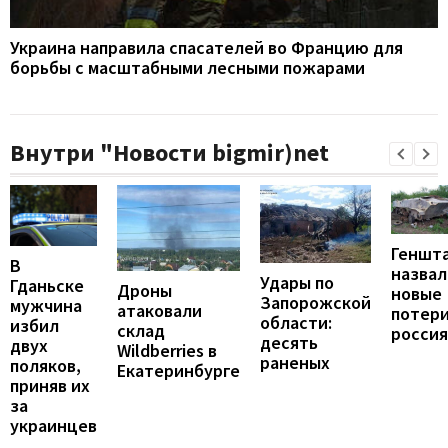
Украина направила спасателей во Францию для
борьбы с масштабными лесными пожарами
Внутри "Новости bigmir)net
Геншт
В
назвал
Удары по
Гданьске
Дроны
новые
Запорожской
мужчина
атаковали
потер
области:
избил
склад
росси
десять
двух
Wildberries в
раненых
поляков,
Екатеринбурге
приняв их
за
украинцев