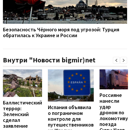
Безопасность Чёрного моря под угрозой: Турция
обратилась к Украине и России
Внутри "Новости bigmir)net
Россияне
нанесли
Баллистический
удар
Испания объявила
террор:
дроном по
о пограничном
Зеленский
локомотиву
контроле для
сделал
поезда
путешественников
заявление
Сумы-Киев