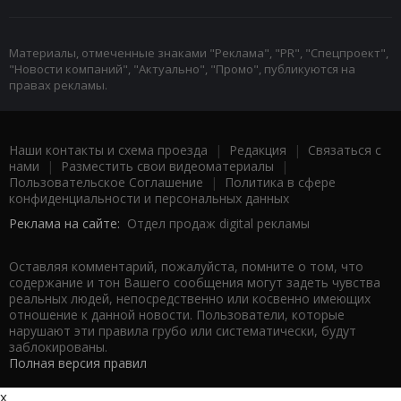
Материалы, отмеченные знаками "Реклама", "PR", "Спецпроект",
"Новости компаний", "Актуально", "Промо", публикуются на
правах рекламы.
Наши контакты и схема проезда
|
Редакция
|
Связаться с
нами
|
Разместить свои видеоматериалы
|
Пользовательское Соглашение
|
Политика в сфере
конфиденциальности и персональных данных
Реклама на сайте:
Отдел продаж digital рекламы
Оставляя комментарий, пожалуйста, помните о том, что
содержание и тон Вашего сообщения могут задеть чувства
реальных людей, непосредственно или косвенно имеющих
отношение к данной новости. Пользователи, которые
нарушают эти правила грубо или систематически, будут
заблокированы.
Полная версия правил
x