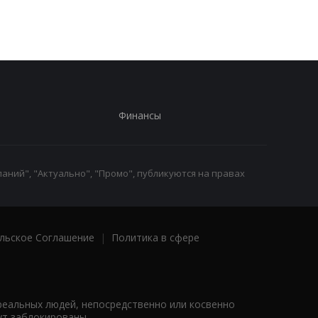
сотрудницы
Финансы
аний", "Актуально", "Промо", публикуются на правах
льское Соглашение
|
Политика в сфере
реальных людей, непосредственно или косвенно
ут заблокированы.