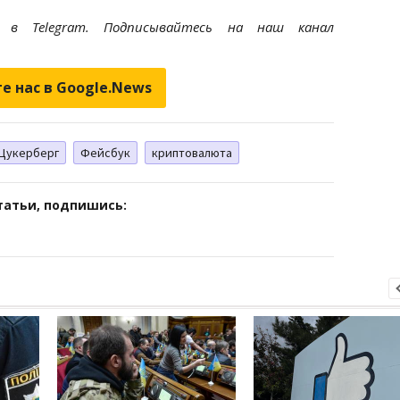
et
в Telegram. Подписывайтесь на наш канал
е нас в Google.News
Цукерберг
Фейсбук
криптовалюта
татьи, подпишись: