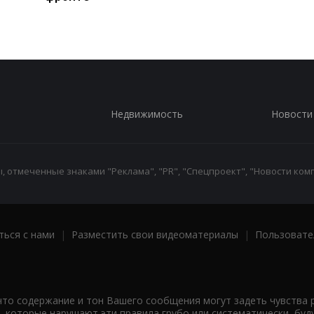
Недвижимость
Новости
 отмеченные знаками "Реклама", "PR", "Спецпроект", "Новости комп
ться с нами
|
Разместить свои видеоматериалы
|
Пользовате
что содержание и тон Вашего сообщения могут задеть чувства 
 которые нарушают эти правила грубо или систематически, буд