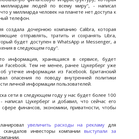
 миллиардам людей по всему миру", - написал
что у миллиарда человек на планете нет доступа к
ьный телефон.
я создала дочернюю компанию Calibra, которая
ляющие отправлять, тратить и сохранять Libra,
торый будет доступен в WhatsApp и Messenger, а
жения в следующем году".
то информация, хранящаяся в сервисе, будет
и Facebook. Тем не менее, ранее Цукерберг уже
 об утечке информации из Facebook. Британский
ывал опасения по поводу внутренней политики
ости личной информации пользователей.
ска сети в следующем году у нас будет более 100
 - написал Цукерберг и добавил, что сейчас его
в сфере финансов, экономики, приватности, чтобы
планировал
увеличить расходы на рекламу
для
ле скандалов инвесторы компании
выступали за
компании.