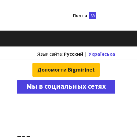
Почта
Искать
Язык сайта:
Русский
|
Українська
Допомогти Bigmir)net
Мы в социальных сетях