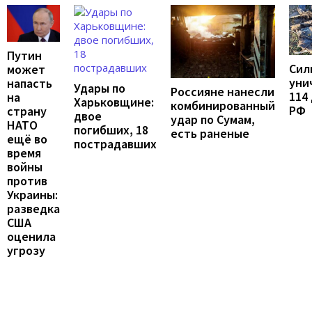
Путин
Сил
может
уни
напасть
Удары по
Россияне нанесли
114
на
Харьковщине:
комбинированный
РФ
страну
двое
удар по Сумам,
НАТО
погибших, 18
есть раненые
ещё во
пострадавших
время
войны
против
Украины:
разведка
США
оценила
угрозу