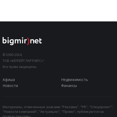
© 2000-2024,
ТОВ «КЕПРЕЙТ ПАРТНЕРС»".
Все права защищены.
Афиша
Недвижимость
Новости
Финансы
Материалы, отмеченные знаками "Реклама", "PR", "Спецпроект",
"Новости компаний", "Актуально", "Промо", публикуются на
правах рекламы.