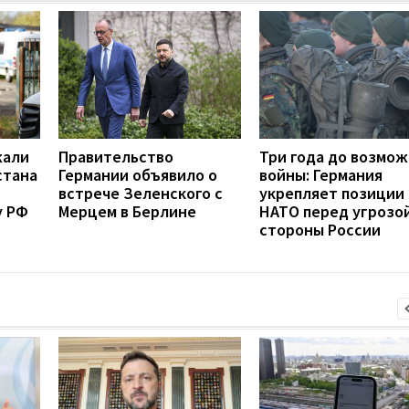
жали
Правительство
Три года до возмо
стана
Германии объявило о
войны: Германия
встрече Зеленского с
укрепляет позиции
у РФ
Мерцем в Берлине
НАТО перед угрозой
стороны России