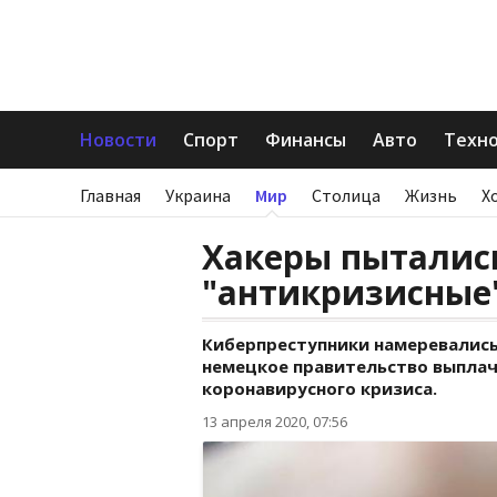
Новости
Спорт
Финансы
Авто
Техн
Главная
Украина
Мир
Столица
Жизнь
Х
Хакеры пыталис
"антикризисные"
Киберпреступники намеревалис
немецкое правительство выпла
коронавирусного кризиса.
13 апреля 2020, 07:56