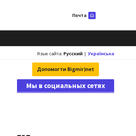
Почта
Искать
Язык сайта:
Русский
|
Українська
Допомогти Bigmir)net
Мы в социальных сетях