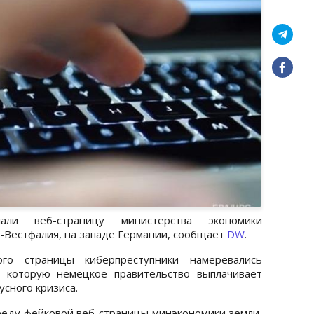
ли веб-страницу министерства экономики
Вестфалия, на западе Германии, сообщает
DW
.
го страницы киберпреступники намеревались
 которую немецкое правительство выплачивает
сного кризиса.
реду фейковой веб-страницы минэкономики земли,