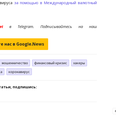
авируса
за помощью в Международный валютный
.net
в Telegram. Подписывайтесь на наш
е нас в Google.News
мошенничество
финансовый кризис
хакеры
ка
коронавирус
татьи, подпишись: