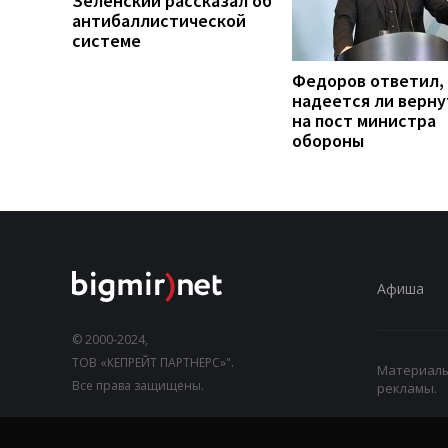
Зеленский рассказал об
антибаллистической
системе
Федоров ответил,
надеется ли верну
на пост министра
обороны
Афиша
© 2000-2024,
ТОВ «КЕПРЕЙТ ПАРТНЕРС»".
Материалы,
Все права защищены.
рекламы.