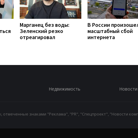
Марганец без воды:
В России произоше
ться
Зеленский резко
масштабный сбой
отреагировал
интернета
Недвижимость
Новости
 отмеченные знаками "Реклама", "PR", "Спецпроект", "Новости комп