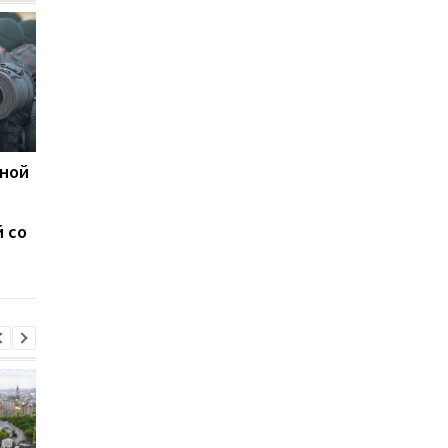
жной
Германия передала
В Лондоне стартова
Украине системы ПВО
встреча Зеленского 
Patriot и Iris‑T и
европейскими
 со
выделила $200 млн на
лидерами
вооружение