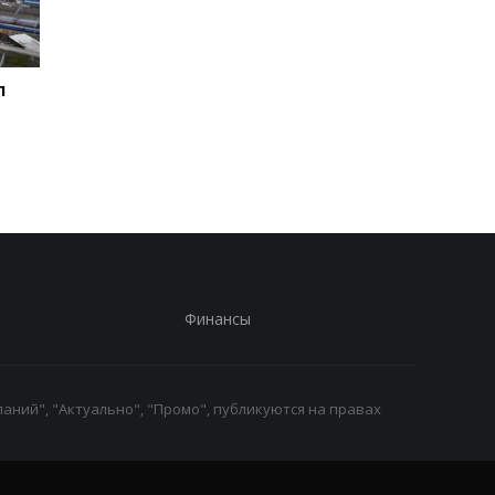
л
Зеленский впервые
Во время боев на
совершит визит в
Курщине погибло бо
Сербию - СМИ
70 российских
срочников - росСМИ
Финансы
аний", "Актуально", "Промо", публикуются на правах