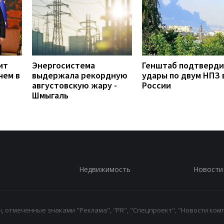
ит
Энергосистема
Генштаб подтверд
чем в
выдержала рекордную
удары по двум НПЗ 
августовскую жару -
России
Шмыгаль
Недвижимость
Новости
 отмеченные знаками "Реклама", "PR", "Спецпроект", "Новости комп