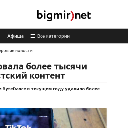
о
Афиша
Все категории
орошие новости
овала более тысячи
стский контент
 ByteDance в текущем году удалило более