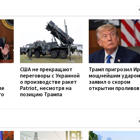
США не прекращают
Трамп пригрозил И
переговоры с Украиной
мощнейшим ударом
о производстве ракет
заявил о скором
ле
Patriot, несмотря на
открытии проливов
го
позицию Трампа