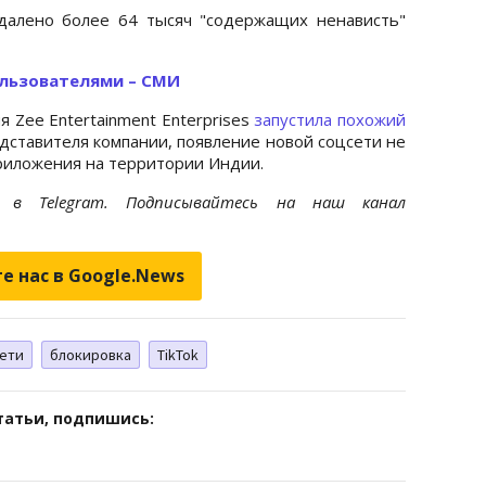
далено более 64 тысяч "содержащих ненависть"
пользователями – СМИ
 Zee Entertainment Enterprises
запустила похожий
едставителя компании, появление новой соцсети не
приложения на территории Индии.
et
в Telegram. Подписывайтесь на наш канал
е нас в Google.News
сети
блокировка
TikTok
татьи, подпишись: