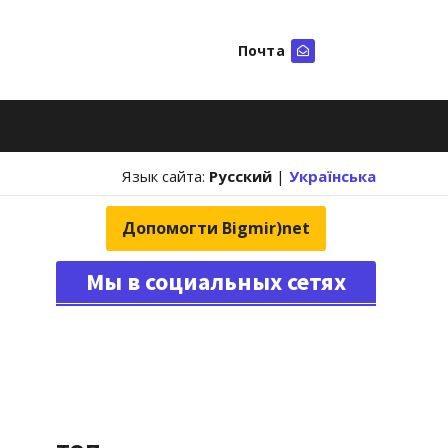
Почта
Искать
Язык сайта:
Русский
|
Українська
Допомогти Bigmir)net
Мы в социальных сетях