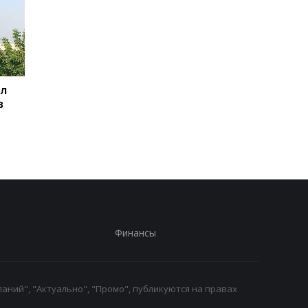
ил
Баллистический
Испания объявила о
в
террор: Зеленский
пограничном контро
сделал заявление
для путешественни
из Италии
Финансы
аний", "Актуально", "Промо", публикуются на правах