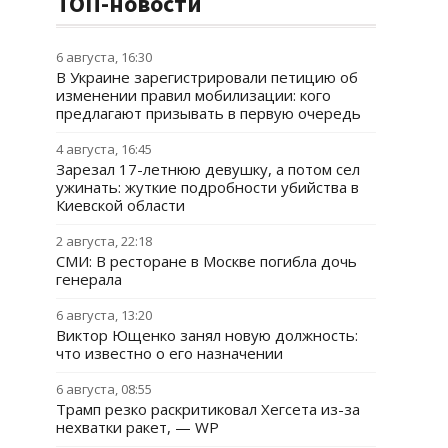
ТОП-новости
6 августа, 16:30
В Украине зарегистрировали петицию об
изменении правил мобилизации: кого
предлагают призывать в первую очередь
4 августа, 16:45
Зарезал 17-летнюю девушку, а потом сел
ужинать: жуткие подробности убийства в
Киевской области
2 августа, 22:18
СМИ: В ресторане в Москве погибла дочь
генерала
6 августа, 13:20
Виктор Ющенко занял новую должность:
что известно о его назначении
6 августа, 08:55
Трамп резко раскритиковал Хегсета из-за
нехватки ракет, — WP