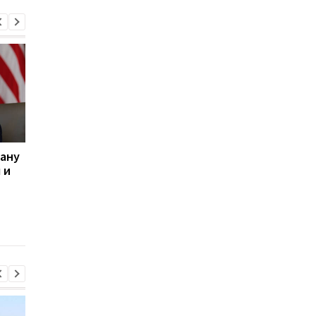
рану
Трамп рассказал, при
Иран опроверг
 и
каком условии США не
заявление Трампа о
нанесут удары по Ирану
переговорах с США и
выступил с новым
заявлением по пово
Ормузского пролива