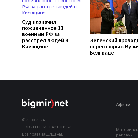
Суд назначил
пожизненное 11
военным РФ за
расстрел людей н
Зеленский провод
Киевщине
переговоры с Вучи
Белграде
Афиша
© 2000-2024,
ТОВ «КЕПРЕЙТ ПАРТНЕРС»".
Материалы,
Все права защищены.
рекламы.