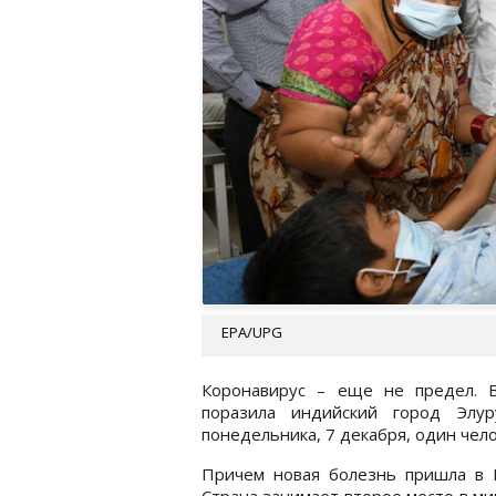
EPA/UPG
Коронавирус – еще не предел. 
поразила индийский город Эл
понедельника, 7 декабря, один чело
Причем новая болезнь пришла в И
Страна занимает второе место в мир