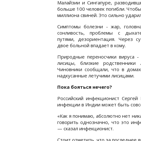
Малайзии и Сингапуре, разводивш
больше 100 человек погибли. Чтоб
миллиона свиней. Это сильно удари
Симптомы болезни - жар, головна
сонливость, проблемы с дыхат
путями, дезориентация. Через су
двое больной впадает в кому.
Природные переносчики вируса - 
лисицы, близкие родственники 
Чиновники сообщали, что в дома
надкусанные летучими лисицами.
Пока бояться нечего?
Российский инфекционист Сергей 
инфекции в Индии может быть совс
«Как я понимаю, абсолютно нет ни
говорить однозначно, что это инф
— сказал инфекционист.
Стоит отметить, что за последнее