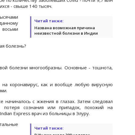
ихся - свыше 140 тысяч.
ысячами
Читай также:
данному
Названа возможная причина
 восьми
неизвестной болезни в Индии
вая болезнь?
вой болезни многообразны. Основные - тошнота,
ы на коронавирус, как и вообще любую вирусную
ми.
се начиналось с жжения в глазах. Затем следовал
м потеря сознания или припадок, похожий на
 Indian Express врач из больницы в Элуру.
тальные
Читай также:
В Индии около 300 человек