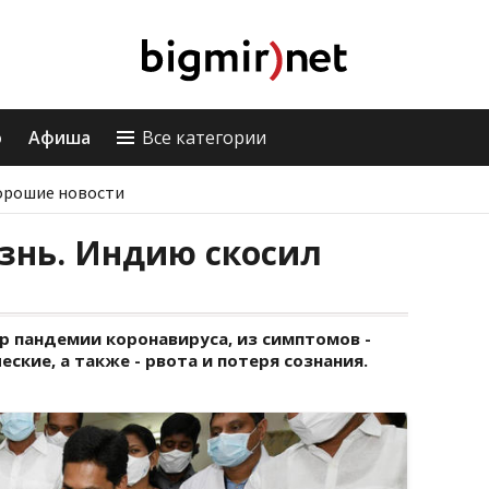
о
Афиша
Все категории
орошие новости
знь. Индию скосил
р пандемии коронавируса, из симптомов -
ские, а также - рвота и потеря сознания.