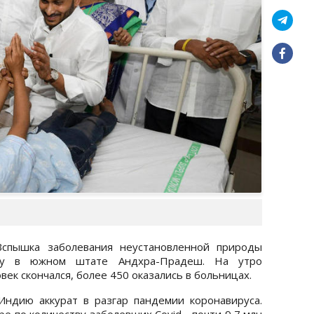
Вспышка заболевания неустановленной природы
уру в южном штате Андхра-Прадеш. На утро
век скончался, более 450 оказались в больницах.
ндию аккурат в разгар пандемии коронавируса.
е по количеству заболевших Covid - почти 9,7 млн