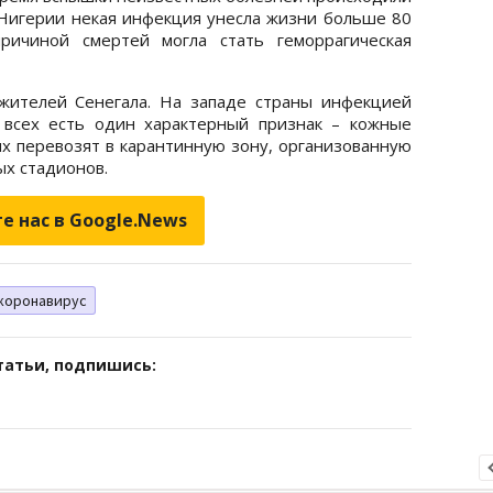
в Нигерии некая инфекция унесла жизни больше 80
ричиной смертей могла стать геморрагическая
жителей Сенегала. На западе страны инфекцией
 всех есть один характерный признак – кожные
ых перевозят в карантинную зону, организованную
ых стадионов.
е нас в Google.News
коронавирус
татьи, подпишись: