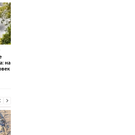
Масштабное стихийное
Пакистан и Индия
е
бедствие в Индии и
договорились о выв
а: на
Бангладеш: десятки
войск из Кашмира до
овек
погибших, сотни
конца мая
эвакуированных