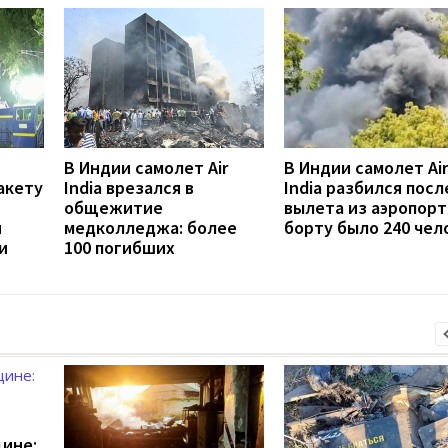
В Индии самолет Air
В Индии самолет Air
акету
India врезался в
India разбился посл
общежитие
вылета из аэропорт
й
медколледжа: более
борту было 240 чел
и
100 погибших
щине: