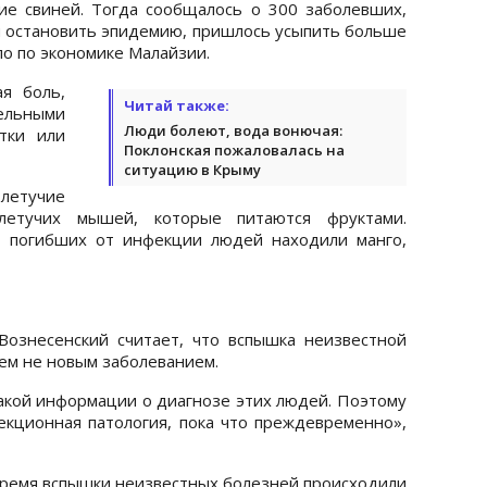
ие свиней. Тогда сообщалось о 300 заболевших,
ы остановить эпидемию, пришлось усыпить больше
ло по экономике Малайзии.
я боль,
Читай также:
ельными
Люди болеют, вода вонючая:
тки или
Поклонская пожаловалась на
ситуацию в Крыму
летучие
летучих мышей, которые питаются фруктами.
х погибших от инфекции людей находили манго,
Вознесенский считает, что вспышка неизвестной
ем не новым заболеванием.
какой информации о диагнозе этих людей. Поэтому
екционная патология, пока что преждевременно»,
 время вспышки неизвестных болезней происходили