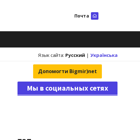
Почта
Искать
Язык сайта:
Русский
|
Українська
Допомогти Bigmir)net
Мы в социальных сетях