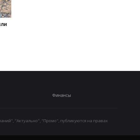
или
ООН обеспокоена
Беспилотники
расширением войны на
атаковали склад
территорию РФ
Wildberries в
Екатеринбурге: возн
крупный пожар
Финансы
аний", "Актуально", "Промо", публикуются на правах