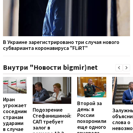
В Украине зарегистрировано три случая нового
субварианта коронавируса "FLiRT"
Внутри "Новости bigmir)net
Иран
Второй за
угрожает
день: в
Подозрение
Залужн
соседним
России
Стефанишиной:
объясни
странам
похоронили
САП требует
слова о
ударами
еще одного
залог в
невозм
в случае
генерала