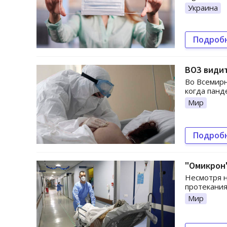
Украина
Подроб
ВОЗ видит
Во Всемирн
когда панд
Мир
Подроб
"Омикрон"
Несмотря н
протекания
Мир