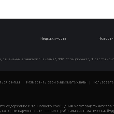
Недвижимость
Новости
 отмеченные знаками "Реклама", "PR", "Спецпроект", "Новости комп
ться с нами
|
Разместить свои видеоматериалы
|
Пользовате
что содержание и тон Вашего сообщения могут задеть чувства 
 которые нарушают эти правила грубо или систематически, буд