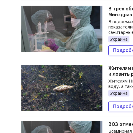
В трех об
Минздрав
В водоемах
показатели
санитарны
Украина
Подроб
Жителям 
и ловить 
Жителям Ни
воду, а та
Украина
Подроб
ВОЗ отмен
Всемирная