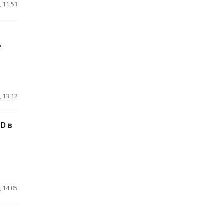
 11:51
ь
 13:12
D в
 14:05