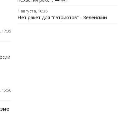
1 августа, 10:36
Нет ракет для "пэтриотов" - Зеленский
 17:35
ерсии
 15:56
изме