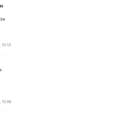
ан
за
 15:13
я
 15:38