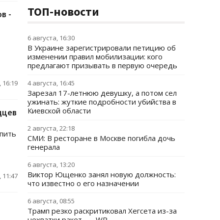
ТОП-новости
в -
6 августа, 16:30
В Украине зарегистрировали петицию об
изменении правил мобилизации: кого
предлагают призывать в первую очередь
 16:19
4 августа, 16:45
Зарезал 17-летнюю девушку, а потом сел
ужинать: жуткие подробности убийства в
Киевской области
дцев
2 августа, 22:18
 пить
СМИ: В ресторане в Москве погибла дочь
генерала
6 августа, 13:20
Виктор Ющенко занял новую должность:
 11:47
что известно о его назначении
6 августа, 08:55
Трамп резко раскритиковал Хегсета из-за
нехватки ракет, — WP