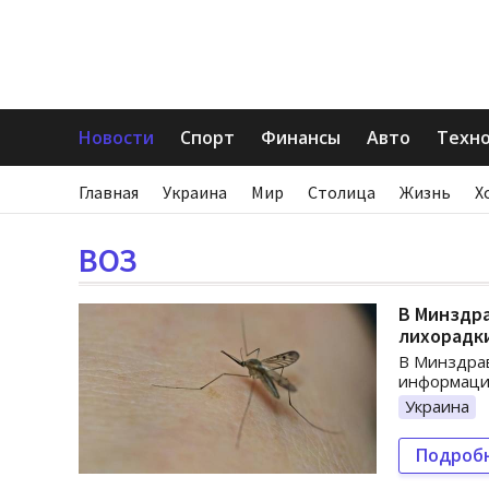
Новости
Спорт
Финансы
Авто
Техн
Главная
Украина
Мир
Столица
Жизнь
Х
ВОЗ
В Минздра
лихорадк
В Минздрав
информация
Украина
Подроб