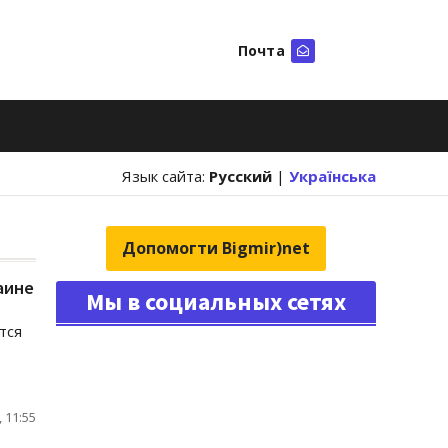
Почта
Искать
Язык сайта:
Русский
|
Українська
Допомогти Bigmir)net
аине
Мы в социальных сетях
тся
 11:55