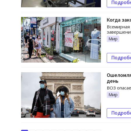
Подроб
Когда зак
Всемирная 
завершение
Мир
Подроб
Ошеломляю
день
ВОЗ опасае
Мир
Подроб