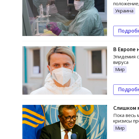
положение,
Украина
Подроб
В Европе 
Эпидемия с
вируса
Мир
Подроб
Слишком м
Пока весь 
кризисы пр
Мир