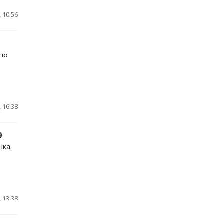
 10:56
по
 16:38
9
ка.
 13:38