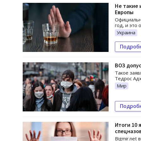
Не такие 
Европы
Официально
год, и это 
Украина
Подроб
ВОЗ допус
Такое заяв
Тедрос Адх
Мир
Подроб
Итоги 10 
спецназо
Bigmir.net