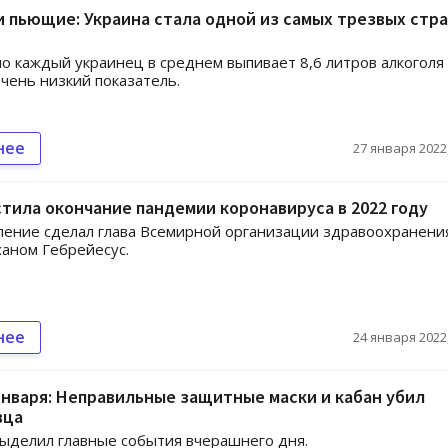
и пьющие: Украина стала одной из самых трезвых стр
 каждый украинец в среднем выпивает 8,6 литров алкоголя 
очень низкий показатель.
нее
27 января 2022,
тила окончание пандемии коронавируса в 2022 году
ление сделал глава Всемирной организации здравоохранени
аном Гебрейесус.
нее
24 января 2022,
января: Неправильные защитные маски и кабан убил
вца
 выделил главные события вчерашнего дня.