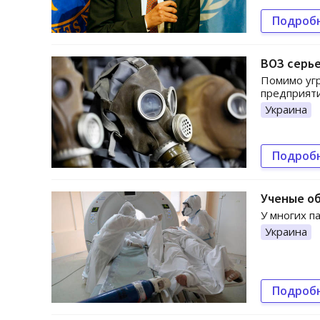
Подроб
ВОЗ серье
Помимо угр
предприят
Украина
Подроб
Ученые о
У многих п
Украина
Подроб