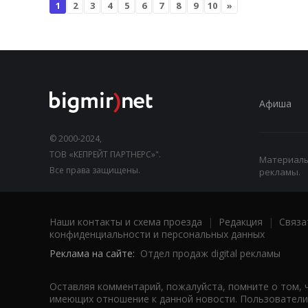
1
2
3
4
5
6
7
8
9
10
»
Афиша
© 2000-2024,
ТОВ «КЕПРЕЙТ ПАРТНЕРС»".
Материалы,
Все права защищены.
рекламы.
Наши контакты и схема проезда
|
Редакция
|
Связа
конфиденциальности и персональных данных
Реклама на сайте:
Отдел продаж digital рекламы
Оставляя комментарий, пожалуйста, помните о том, 
имеющих отношение к данной новости. Пользователи,