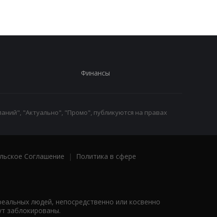
Финансы
аний", "Актуально", "Промо", публикуются на правах
льское Соглашение
|
Политика в сфере
реальных людей, непосредственно или косвенно
ут заблокированы.