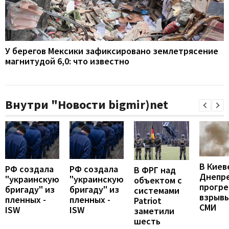
У берегов Мексики зафиксировано землетрясение
магнитудой 6,0: что известно
Внутри "Новости bigmir)net
В Киев
РФ создала
РФ создала
В ФРГ над
Днепр
"украинскую
"украинскую
объектом с
прогр
бригаду" из
бригаду" из
системами
взрывы
пленных -
пленных -
Patriot
СМИ
ISW
ISW
заметили
шесть