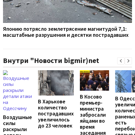
Японию потрясло землетрясение магнитудой 7,1:
масштабные разрушения и десятки пострадавших
Внутри "Новости bigmir)net
В Косово
В Одес
В Харькове
премьер-
увелич
количество
министра
количе
пострадавших
забросали
раненых
Воздушные
увеличилось
яйцами во
есть
силы
до 23 человек
время
перебои
раскрыли
заседания
связью 