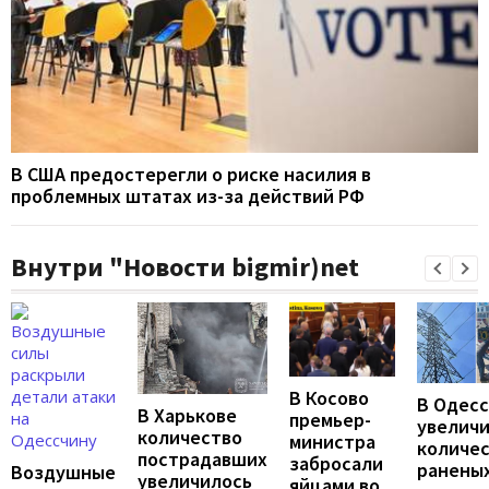
В США предостерегли о риске насилия в
проблемных штатах из-за действий РФ
Внутри "Новости bigmir)net
В Косово
В Одес
В Харькове
премьер-
увелич
количество
министра
количе
пострадавших
забросали
раненых
Воздушные
увеличилось
яйцами во