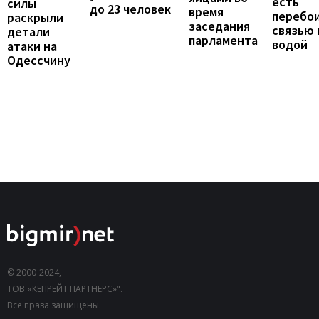
есть
силы
до 23 человек
время
перебои
раскрыли
заседания
связью 
детали
парламента
водой
атаки на
Одессчину
© 2000-2024,
ТОВ «КЕПРЕЙТ ПАРТНЕРС»".
Все права защищены.