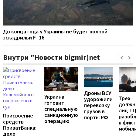
До конца года у Украины не будет полной
эскадрильи F -16
Внутри "Новости bigmir)net
Дроны ВСУ
Украина
Трех
удорожили
готовит
должн
перевозку
специальную
лиц Т
грузов в
санкционную
Присвоение
разоб
порты РФ
операцию
средств
в фик
ПриватБанка:
мобил
дело