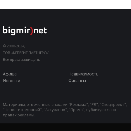
© 2000-2024,
ТОВ «КЕПРЕЙТ ПАРТНЕРС»".
Все права защищены.
Афиша
Недвижимость
Новости
Финансы
Материалы, отмеченные знаками "Реклама", "PR", "Спецпроект",
"Новости компаний", "Актуально", "Промо", публикуются на
правах рекламы.