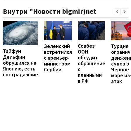
Внутри "Новости bigmir)net
Совбез
Турция
Зеленский
Тайфун
ООН
огранич
встретился
Дельфин
обсудит
движен
с премьер-
обрушился на
обращение
судов в
министром
Японию, есть
с
Черное
Сербии
пострадавшие
пленными
море из
в РФ
атак