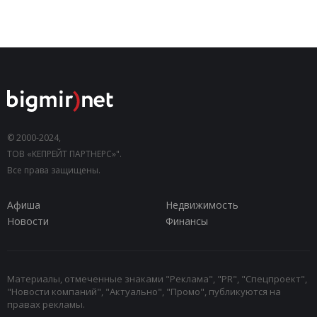
© 2000-2024,
ТОВ «КЕПРЕЙТ ПАРТНЕРС»".
Все права защищены.
Афиша
Недвижимость
Новости
Финансы
Материалы, отмеченные знаками "Реклама", "PR", "Спецпроект",
"Новости компаний", "Актуально", "Промо", публикуются на
правах рекламы.