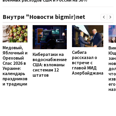
Внутри "Новости bigmir)net
Медовый,
Ви
Сибига
Яблочный и
Ющ
Кибератаки на
рассказал о
Ореховый
зан
водоснабжение
встрече с
Спас 2026 в
но
США: взломаны
главой МИД
Украине:
до
системам 12
Азербайджана
календарь
что
штатов
праздников
изв
и традиции
его
наз