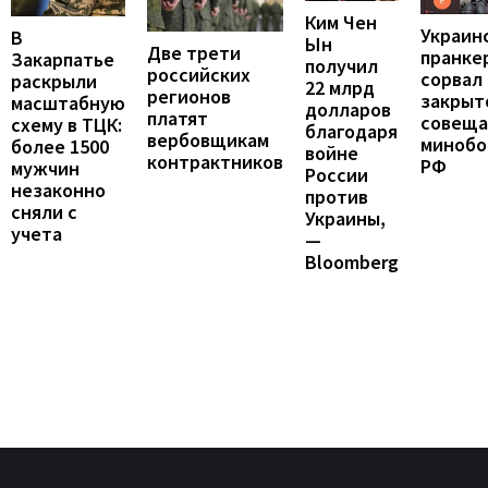
Ким Чен
Украин
В
Ын
Две трети
пранке
Закарпатье
получил
российских
сорвал
раскрыли
22 млрд
регионов
закрыт
масштабную
долларов
платят
совеща
схему в ТЦК:
благодаря
вербовщикам
минобо
более 1500
войне
контрактников
РФ
мужчин
России
незаконно
против
сняли с
Украины,
учета
—
Bloomberg