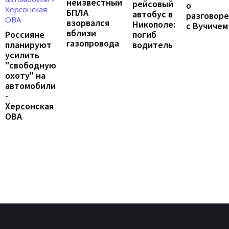
неизвестный
рейсовый
о
БПЛА
автобус в
разговоре
взорвался
Никополе:
с Вучичем
вблизи
погиб
Россияне
газопровода
водитель
планируют
усилить
"свободную
охоту" на
автомобили
-
Херсонская
ОВА