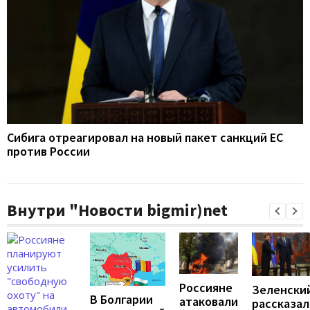
Сибига отреагировал на новый пакет санкций ЕС
против России
Внутри "Новости bigmir)net
Россияне
Зеленски
В Болгарии
атаковали
рассказал