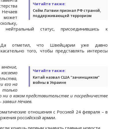
Читайте также:
ерства
Сейм Латвии признал РФ страной,
 Нечаев
поддерживающей терроризм
 может
скольку,
 нейтральный статус, присоединившись к
МИДа отметил, что Швейцарии уже давно
касательно того, чтобы представлять интересы
мнение,
Читайте также:
касаемо
Китай назвал США "зачинщиком"
ьства,
войны в Украине
и его на
 только
о ни о каком представительстве и посредничестве
 заявил Нечаев.
матические отношения с Россией 24 февраля – в
ржения российской армии.
 если хочешь первым узнавать главные новости.