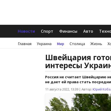
Новости
Спорт
Финансы
Авто
Техн
Главная
Украина
Мир
Столица
Жизнь
Х
Швейцария гото
интересы Украин
Россия не считает Швейцарию н
не дает ей права стать посредн
11 августа 2022, 13:39
|
Автор:
Юрий Кобз