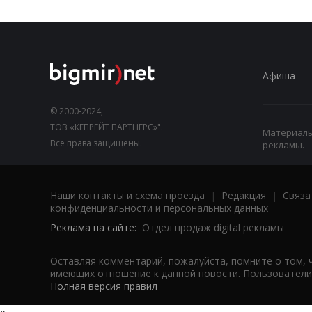
Афиша
© 2000-2024,
ТОВ «КЕПРЕЙТ ПАРТНЕРС»".
Материалы,
Все права защищены.
рекламы.
Наши контакты и схема проезда
|
Редакция
|
Связа
конфиденциальности и персональных данных
Реклама на сайте:
Отдел продаж digital рекламы
Оставляя комментарий, пожалуйста, помните о том, 
имеющих отношение к данной новости. Пользователи,
Полная версия правил
x