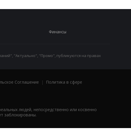
Финансы
аний", "Актуально", "Промо", публикуются на правах
льское Соглашение
|
Политика в сфере
реальных людей, непосредственно или косвенно
ут заблокированы.