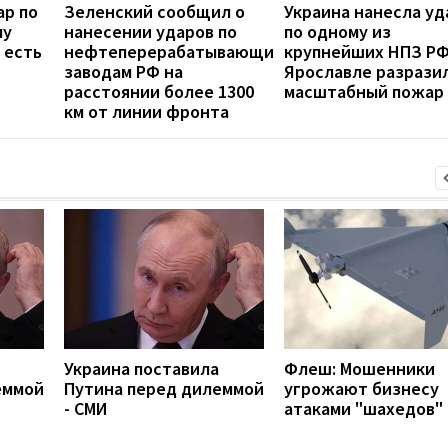
ар по
Зеленский сообщил о
Украина нанесла уд
му
нанесении ударов по
по одному из
 есть
нефтеперерабатывающим
крупнейших НПЗ РФ
заводам РФ на
Ярославле разрази
расстоянии более 1300
масштабный пожар
км от линии фронта
Украина поставила
Флеш: Мошенники
еммой
Путина перед дилеммой
угрожают бизнесу
- СМИ
атаками "шахедов"