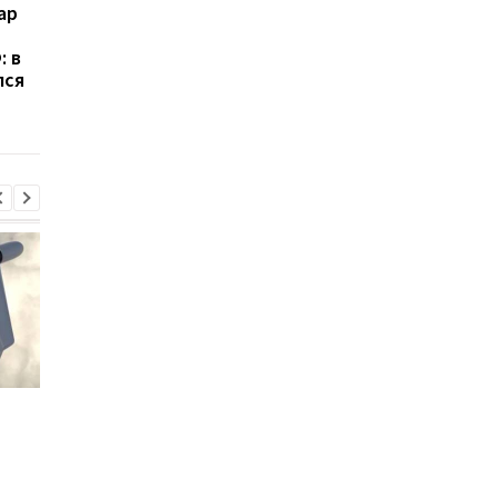
ар
Россия получила более
ЕС выделил Украине 
100 баллистических
млрд евро из активо
: в
ракет от КНДР: ISW
России: средства бу
лся
предупредил о новой
направлены на обор
угрозе для Украины
Консульство Украины
Консульство Украин
прокомментировало
прокомментировало
нападение в Гданьске
нападение в Гданьск