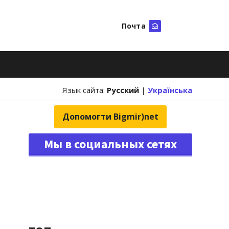
Почта
Искать
Язык сайта:
Русский
|
Українська
Допомогти Bigmir)net
Мы в социальных сетях