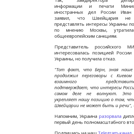
информации и печати Минист
иностранных дел России Иван
заявил, что Швейцария не
представлять интересы Украины по
по мнению Москвы, утратила
общеевропейским санкциям.
Представитель российского 
интересовалась позицией России 
Украины, но получила отказ.
"Тот факт, что Берн, зная наше 
продолжил переговоры с Киевом 
взаимного представител
подтверждает, что интересы Росси
самом деле не волнуют. Это
укрепляет нашу позицию о том, чт
Швейцарии не может быть и речи", –
Напомним, Украина
разорвала
дипло
первый день полномасштабного вто
Подпишись на наш
Telegram-канал
,