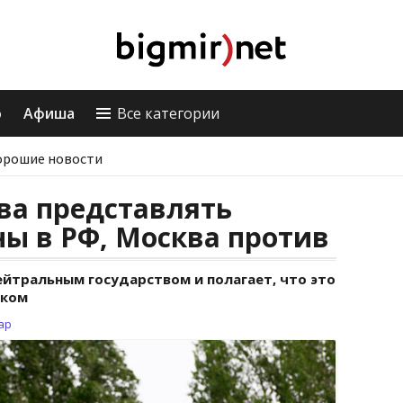
о
Афиша
Все категории
орошие новости
ва представлять
ы в РФ, Москва против
ейтральным государством и полагает, что это
иком
ар