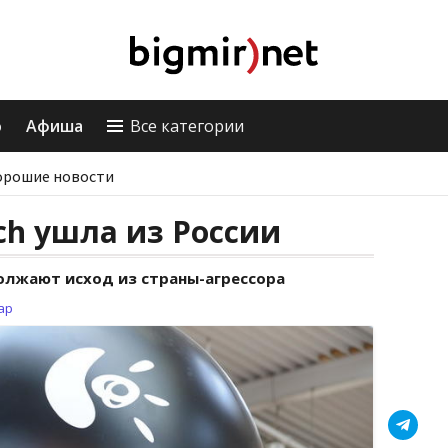
о
Афиша
Все категории
орошие новости
ch ушла из России
лжают исход из страны-агрессора
ар