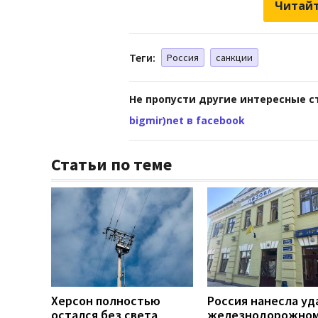
Читайт
Теги:
Россия
санкции
Не пропусти другие интересные с
bigmir)net в facebook
Статьи по теме
Херсон полностью
Россия нанесла уд
остался без света
железнодорожно