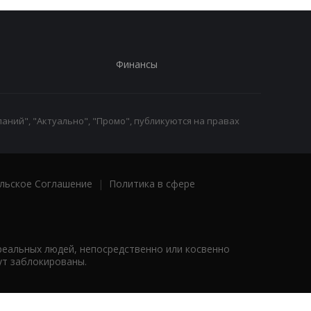
Финансы
аний", "Актуально", "Промо", публикуются на правах
льское Соглашение
|
Политика в сфере
реальных людей, непосредственно или косвенно
ут заблокированы.