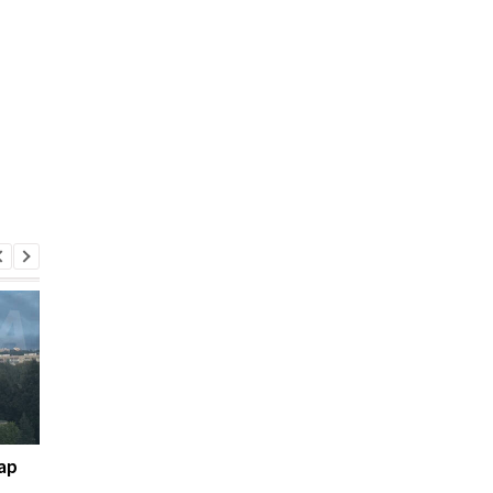
ар
Россия получила более
ЕС выделил Украине 
100 баллистических
млрд евро из активо