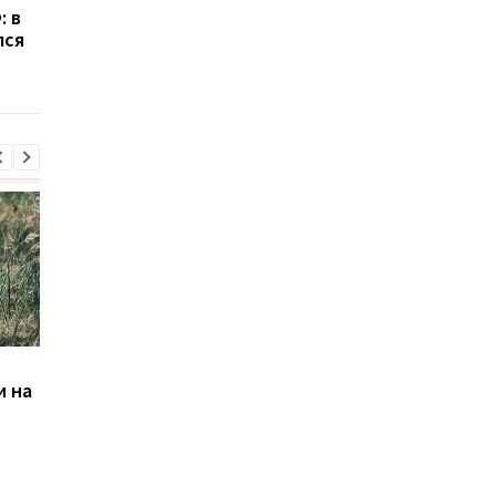
: в
ракет от КНДР: ISW
России: средства бу
лся
предупредил о новой
направлены на обор
угрозе для Украины
Банкет генералов.
Грязные технологии
и на
Последствия взрыва в
Атаки РФ на выборы 
Москве
Франции