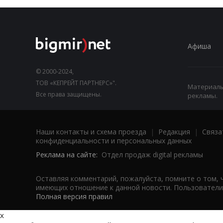
Афиша
© 2000-2024,
ТОВ «КЕПРЕЙТ ПАРТНЕРС»".
Материалы,
Все права защищены.
рекламы.
Наши контакты и схема проезда
|
Редакция
|
Связа
конфиденциальности и персональных данных
Реклама на сайте:
Отдел продаж digital рекламы
Оставляя комментарий, пожалуйста, помните о том, 
имеющих отношение к данной новости. Пользователи,
Полная версия правил
x