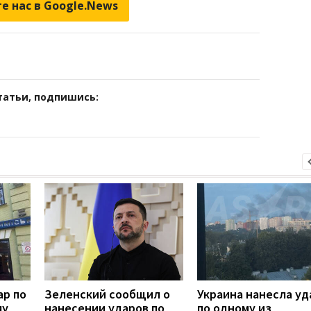
е нас в Google.News
татьи, подпишись:
ар по
Зеленский сообщил о
Украина нанесла уд
му
нанесении ударов по
по одному из