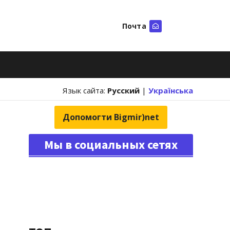
Почта
Искать
Язык сайта:
Русский
|
Українська
Допомогти Bigmir)net
Мы в социальных сетях