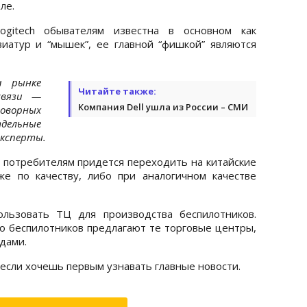
ле.
ogitech обывателям известна в основном как
иатур и “мышек”, ее главной “фишкой” являются
а рынке
Читайте также:
связи —
Компания Dell ушла из России – СМИ
оворных
дельные
эксперты.
м потребителям придется переходить на китайские
же по качеству, либо при аналогичном качестве
льзовать ТЦ для производства беспилотников.
 беспилотников предлагают те торговые центры,
дами.
 если хочешь первым узнавать главные новости.