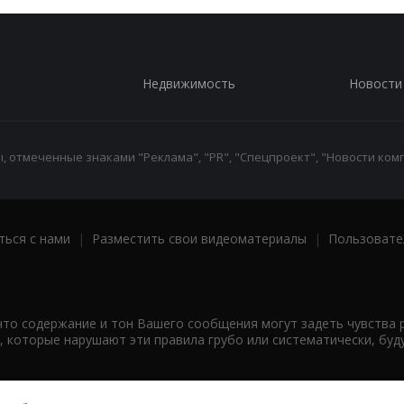
Недвижимость
Новости
 отмеченные знаками "Реклама", "PR", "Спецпроект", "Новости комп
ться с нами
|
Разместить свои видеоматериалы
|
Пользовате
что содержание и тон Вашего сообщения могут задеть чувства 
 которые нарушают эти правила грубо или систематически, буд