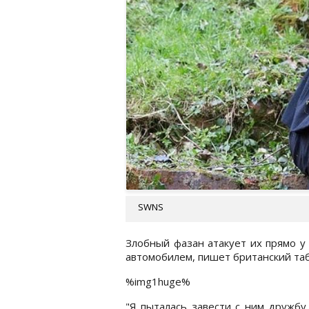
SWNS
Злобный фазан атакует их прямо у 
автомобилем, пишет британский таб
%img1huge%
"Я пыталась завести с ним дружбу,