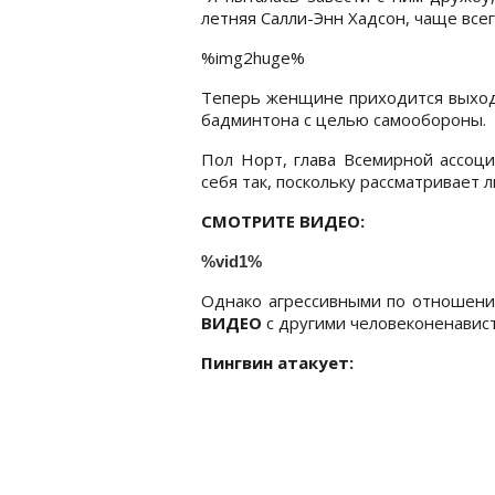
летняя Салли-Энн Хадсон, чаще все
%img2huge%
Теперь женщине приходится выходи
бадминтона с целью самообороны.
Пол Норт, глава Всемирной ассоци
себя так, поскольку рассматривает
СМОТРИТЕ ВИДЕО:
%vid1%
Однако агрессивными по отношени
ВИДЕО
с другими человеконенавис
Пингвин атакует: