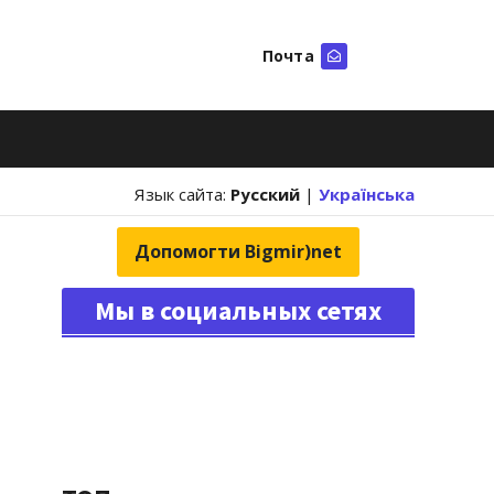
Почта
Искать
Язык сайта:
Русский
|
Українська
Допомогти Bigmir)net
Мы в социальных сетях