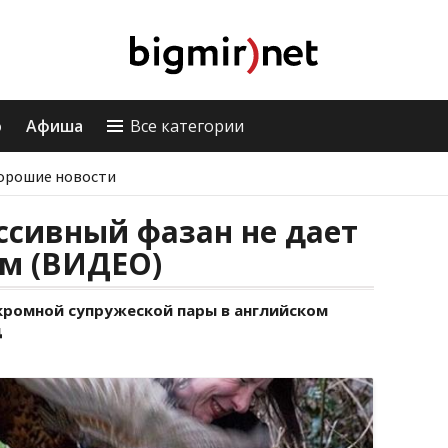
о
Афиша
Все категории
орошие новости
ессивный фазан не дает
м (ВИДЕО)
кромной супружеской пары в английском
д