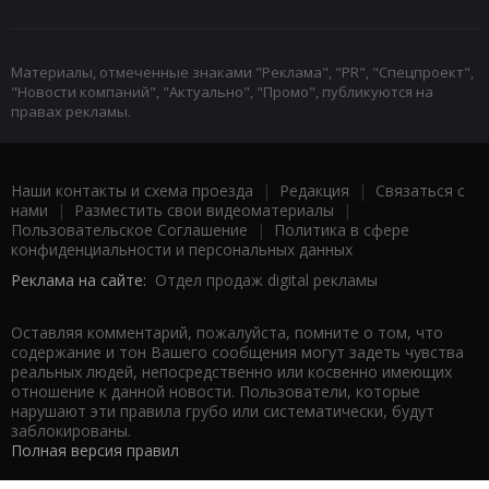
Материалы, отмеченные знаками "Реклама", "PR", "Спецпроект",
"Новости компаний", "Актуально", "Промо", публикуются на
правах рекламы.
Наши контакты и схема проезда
|
Редакция
|
Связаться с
нами
|
Разместить свои видеоматериалы
|
Пользовательское Соглашение
|
Политика в сфере
конфиденциальности и персональных данных
Реклама на сайте:
Отдел продаж digital рекламы
Оставляя комментарий, пожалуйста, помните о том, что
содержание и тон Вашего сообщения могут задеть чувства
реальных людей, непосредственно или косвенно имеющих
отношение к данной новости. Пользователи, которые
нарушают эти правила грубо или систематически, будут
заблокированы.
Полная версия правил