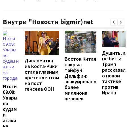
Внутри "Новости bigmir)net
Душить, а
не бить:
Восток Китая
Дипломатка
Трамп
накрыл
из Коста-Рики
рассказал
тайфун
стала главным
о новой
Дельфин:
претендентом
тактике
эвакуировано
на пост
Итоги
против
более
генсека ООН
09.08:
Ирана
миллиона
Удары
человек
по
судам
и
атаки
на