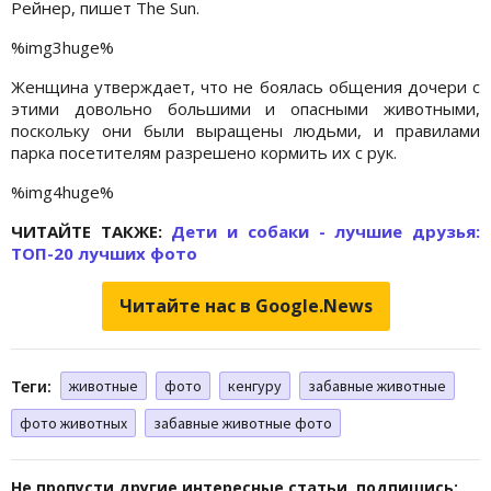
Рейнер, пишет The Sun.
%img3huge%
Женщина утверждает, что не боялась общения дочери с
этими довольно большими и опасными животными,
поскольку они были выращены людьми, и правилами
парка посетителям разрешено кормить их с рук.
%img4huge%
ЧИТАЙТЕ ТАКЖЕ:
Дети и собаки - лучшие друзья:
ТОП-20 лучших фото
Читайте нас в Google.News
Теги:
животные
фото
кенгуру
забавные животные
фото животных
забавные животные фото
Не пропусти другие интересные статьи, подпишись: