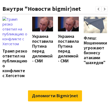
Внутри "Новости bigmir)net
Украина
Украина
Флеш:
поставила
поставила
Мошенники
Путина
Путина
угрожают
перед
перед
Трамп резко
бизнесу
дилеммой
дилеммой
ответил на
атаками
- СМИ
- СМИ
публикацию
"шахедов"
о
конфликте
с Хегсетом
Допомогти Bigmir)net