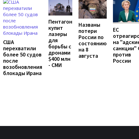
Пентагон
Названы
купит
ЕС
потери
лазеры
отреагир
России по
для
США
на "адски
состоянию
борьбы с
перехватили
санкции"
на 8
дронами
более 50 судов
против
августа
$400 млн
после
России
- СМИ
возобновления
блокады Ирана