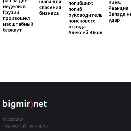
раз за две
шаги для
Киев.
погибших:
недели: в
спасения
Реакция
погиб
Грузии
бизнеса
Запада н
руководитель
произошел
удар
поискового
масштабный
отряда
блэкаут
Алексей Юков
© 2000-2024,
ТОВ «КЕПРЕЙТ ПАРТНЕРС»".