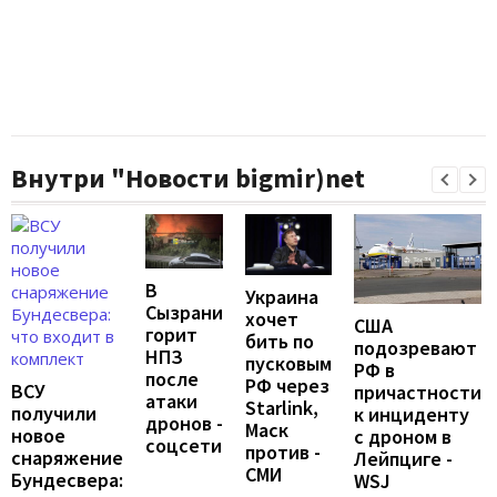
Внутри "Новости bigmir)net
В
Украина
Сызрани
хочет
США
горит
бить по
подозревают
НПЗ
пусковым
РФ в
после
РФ через
ВСУ
причастности
атаки
Starlink,
получили
к инциденту
дронов -
Маск
новое
с дроном в
соцсети
против -
снаряжение
Лейпциге -
СМИ
Бундесвера:
WSJ