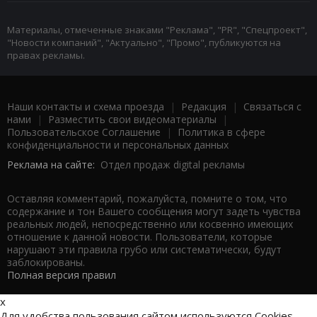
Материалы, отмеченные знаками "Реклама", "PR", "Спецпроект",
"Новости компаний", "Актуально", "Промо", публикуются на
правах рекламы.
Наши контакты и схема проезда
|
Редакция
|
Связаться с
нами
|
Разместить свои видеоматериалы
|
Пользовательское Соглашение
|
Политика в сфере
конфиденциальности и персональных данных
Реклама на сайте:
Отдел продаж digital рекламы
Оставляя комментарий, пожалуйста, помните о том, что
содержание и тон Вашего сообщения могут задеть чувства
реальных людей, непосредственно или косвенно имеющих
отношение к данной новости. Пользователи, которые
нарушают эти правила грубо или систематически, будут
заблокированы.
Полная версия правил
x
Для удобства пользования сайтом используются Cookies.