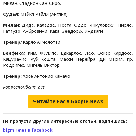
Милан. Стадион Сан-Сиро.
Судья:
Майкл Райли (Англия)
Милан:
Дида, Каладзе, Неста, Оддо, Янкуловски, Пирло,
Гаттузо, Амброзини, Кака, Зеедорф, Индзаги
Тренер
:
Карло Анчелотти
Бенфика
:
Ким, Филипе, Едкарлос, Лео, Оскар Кардосо,
Кацуранис, Руй Кошта, Макси Перейра, Ди Мария, Кр.
Родригес, Мигель Виктор
Тренер:
Хосе Антонио Камачо
Корреспондент.net
Читайте нас в Google.News
Не пропусти другие интересные статьи, подпишись:
bigmir)net в facebook