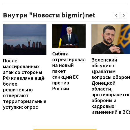
Внутри "Новости bigmir)net
Сибига
отреагировал
Зеленский
После
на новый
обсудил с
массированных
пакет
Драпатым
атак со стороны
санкций ЕС
вопросы оборо
РФ киевляне ещё
против
Донецкой
более
России
области,
решительно
противоракетн
отвергают
обороны и
территориальные
кадровых
уступки: опрос
изменений в ВС