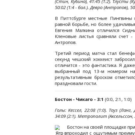
(Стин, Кубина), 41:45 (1:2). Тлусты (Ку
50:02 (1:4 - бол.). Девро (Антропов), 50
В Питтсбурге местные Пингвины 
равной борьбе, но более удачливым
Евгения Малкина отличился Сидн
Кленовые листья сравняли счет - 
Антропов.
Третий период матча стал бенефи
секунд чешский хоккеист заброси
отличится - это фантастика. Я даже
выбранный под 13-м номером на
результативным броском отметилс
праздновали гости.
Бостон - Чикаго - 3:1
(0:0, 2:1, 1:0)
Голы: Кессел, 22:08 (1:0). Тоуз (Ланг, 
34:09 (2:1). Метрополит (Аксельссон, А.
Бостон на своей площадке пр
Ягр в
проходил с ощутимым преиму