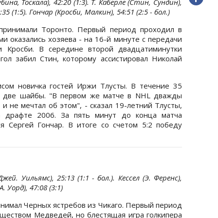
бина, Тоскала), 42:20 (1:3). Т. Каберле (Стин, Сундин),
:35 (1:5). Гончар (Кросби, Малкин), 54:51 (2:5 - бол.)
принимали Торонто. Первый период проходил в
и оказались хозяева - на 16-й минуте с передачи
и Кросби. В середине второй двадцатиминутки
гол забил Стин, которому ассистировал Николай
сом новичка гостей Иржи Тлусты. В течение 35
л две шайбы. "В первом же матче в NHL дважды
 и не мечтал об этом", - сказал 19-летний Тлусты,
 драфте 2006. За пять минут до конца матча
я Сергей Гончар. В итоге со счетом 5:2 победу
Джей. Уильямс), 25:13 (1:1 - бол.). Кессел (Э. Ференс),
 Уорд), 47:08 (3:1)
инимал Черных ястребов из Чикаго. Первый период
ществом Медведей, но блестящая игра голкипера