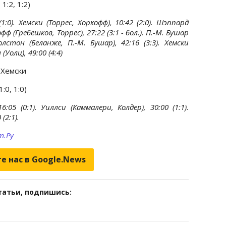
, 1:2, 1:2)
1:0). Хемски (Торрес, Хоркофф), 10:42 (2:0). Шэппард
офф (Гребешков, Торрес), 27:22 (3:1 - бол.). П.-М. Бушар
Ролстон (Беланже, П.-М. Бушар), 42:16 (3:3). Хемски
(Уолц), 49:00 (4:4)
Хемски
1:0, 1:0)
:05 (0:1). Уиллси (Каммалери, Колдер), 30:00 (1:1).
(2:1).
т.Ру
е нас в Google.News
татьи, подпишись: