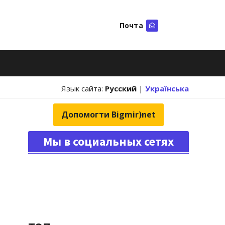
Почта
Искать
Язык сайта:
Русский
|
Українська
Допомогти Bigmir)net
Мы в социальных сетях