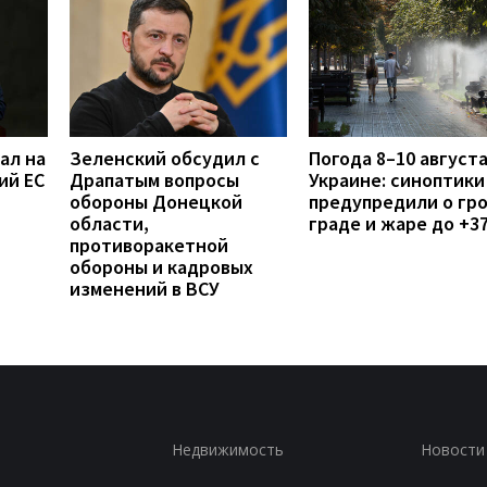
ал на
Зеленский обсудил с
Погода 8–10 августа
ий ЕС
Драпатым вопросы
Украине: синоптики
обороны Донецкой
предупредили о гро
области,
граде и жаре до +3
противоракетной
обороны и кадровых
изменений в ВСУ
Недвижимость
Новости