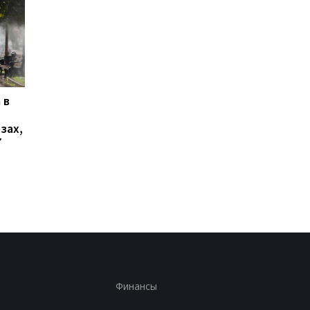
 в
В Ялте раздались
Украинцы высказали
выстрелы и вспыхнул
о продолжительнос
зах,
пожар: оккупационные
войны - опрос
7
власти объявили об
эвакуации
Финансы