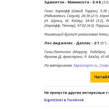
Эдмонтон - Миннесота - 5:4 Б
(2:0
Голы: Хоркофф (Шмид, Торрес), 3:30 (
(Радивоевич, Скоула), 26:36 (2:1). Хорк
(Н. Шульц, М. Койву), 34:43 (3:2). 
(Хоркофф, Пеннер), 47:02 (4:3). Пэрриш 
Решающий буллит реализовал
Алеш 
Лос-Анджелес - Даллас - 2:1
(0:1, 
Голы:Лехтинен (Морроу, Рибейро), 16
Фролов (Д. Армстронг, Р. Блэйк), 41:40 
По материалам:
Евроспорт.ru
,
Спор
Читайт
Не пропусти другие интересные с
bigmir)net в facebook