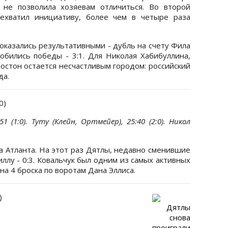
 не позволила хозяевам отличиться. Во второй
рехватил инициативу, более чем в четыре раза
оказались результативными - дубль на счету Фила
добились победы - 3:1. Для Николая Хабибуллина,
Бостон остается несчастливым городом: российский
да.
:0)
1 (1:0). Туту (Клейн, Ортмейер), 25:40 (2:0). Никол
 Атланта. На этот раз Дятлы, недавно сменившие
ллу - 0:3. Ковальчук был одним из самых активных
ина 4 броска по воротам Дана Эллиса.
)
Дятлы
снова
проиграли