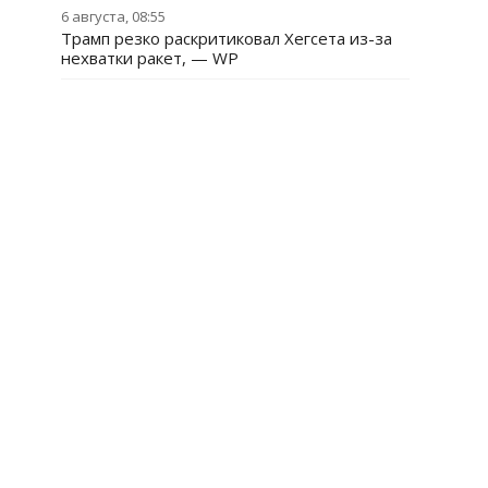
6 августа, 08:55
Трамп резко раскритиковал Хегсета из-за
нехватки ракет, — WP