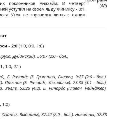
их поклонников Анахайм. В четверг
(
АР
)
ли уступил на своем льду Финиксу - 0:1.
ота Уток не справился лишь с одним
нат
си - 2:0
(1:0, 0:0, 1:0)
Пруха, Дубинский), 56:07 (2:0 - бол.)
:1, 1:0, 2:1)
0). Б. Ричардс (К. Грэттон, Главач), 9:27 (2:0 - бол.).
. Проспал (Б. Ричардс, Лекавалье), 23:38 (3:1 - бол.).
ш. Уэлле, 53:26 (4:2). Б. Ричардс (Главач, Рейнджер),
, 1:0)
 (Хэйнси, Выборны), 37:52 (2:0 - бол.). Новотны, 57:38