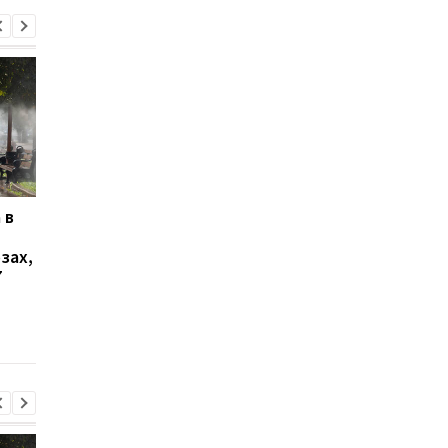
 в
В Ялте раздались
Украинцы высказали
выстрелы и вспыхнул
о продолжительнос
зах,
пожар: оккупационные
войны - опрос
7
власти объявили об
эвакуации