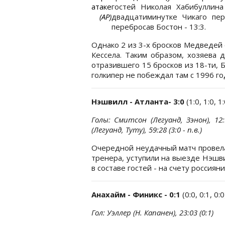
атаке
гостей Николая Хабибуллина
(АР)
двадцатиминутке Чикаго пе
перебросав Бостон - 13:3.
Однако 2 из 3-х бросков Медведей 
Кессела. Таким образом, хозяева 
отразившего 15 бросков из 18-ти, 
голкипер не побеждал там с 1996 го
Нэшвилл - Атланта- 3:0
(1:0, 1:0, 1
Голы: Смитсон (Легуанд, Зэнон), 12:5
(Легуанд, Туту), 59:28 (3:0 - п.в.)
Очередной неудачный матч провела
тренера, уступили на выезде Нэшви
в составе гостей - на счету россиян
Анахайм - Финикс - 0:1
(0:0, 0:1, 0:0
Гол: Уэллер (Н. Капанен), 23:03 (0:1)