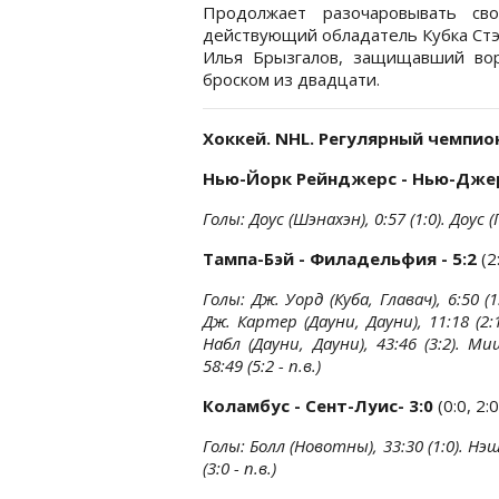
Продолжает разочаровывать сво
действующий обладатель Кубка Стэн
Илья Брызгалов, защищавший вор
броском из двадцати.
Хоккей.
NHL. Регулярный чемпио
Нью-Йорк Рейнджерс - Нью-Джер
Голы: Доус (Шэнахэн), 0:57 (1:0). Доус (
Тампа-Бэй - Филадельфия - 5:2
(2
Голы: Дж. Уорд (Куба, Главач), 6:50 (1:
Дж. Картер (Дауни, Дауни), 11:18 (2:1)
Набл (Дауни, Дауни), 43:46 (3:2). Ми
58:49 (5:2 - п.в.)
Коламбус - Сент-Луис- 3:0
(0:0, 2:0
Голы: Болл (Новотны), 33:30 (1:0). Нэш
(3:0 - п.в.)