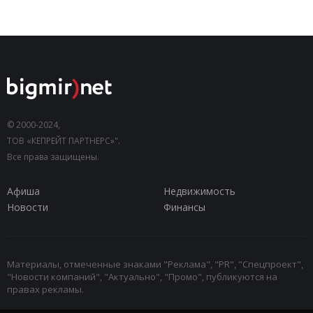
© 2000-2024,
ТОВ «КЕПРЕЙТ ПАРТНЕРС»".
Все права защищены.
Афиша
Недвижимость
Новости
Финансы
Материалы, отмеченные знаками "Реклама", "PR", "Спецпроект",
"Новости компаний", "Актуально", "Промо", публикуются на
правах рекламы.