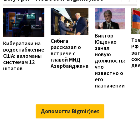
Виктор
То
Сибига
Ющенко
Кибератаки на
РФ
рассказал о
занял
водоснабжение
за 
встрече с
новую
США: взломаны
сок
главой МИД
должность:
системам 12
две
Азербайджана
что
штатов
известно о
его
назначении
Допомогти Bigmir)net