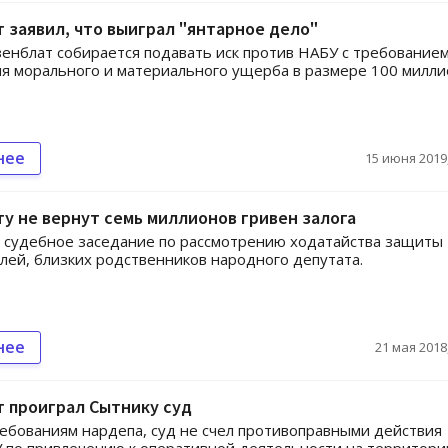
 заявил, что выиграл "янтарное дело"
енблат собирается подавать иск против НАБУ с требование
 морального и материального ущерба в размере 100 милли
нее
15 июня 2019,
у не вернут семь миллионов гривен залога
 судебное заседание по рассмотрению ходатайства защиты
лей, близких родственников народного депутата.
нее
21 мая 2018,
 проиграл Сытнику суд
ебованиям нардепа, суд не счел противоправными действия