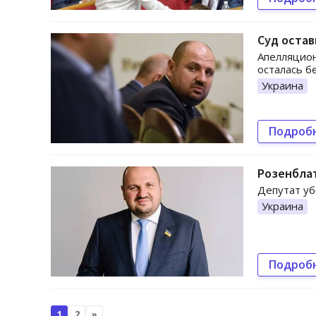
Суд оста
Апелляцион
осталась б
Украина
Подроб
Розенблат
Депутат уб
Украина
Подроб
1
2
»