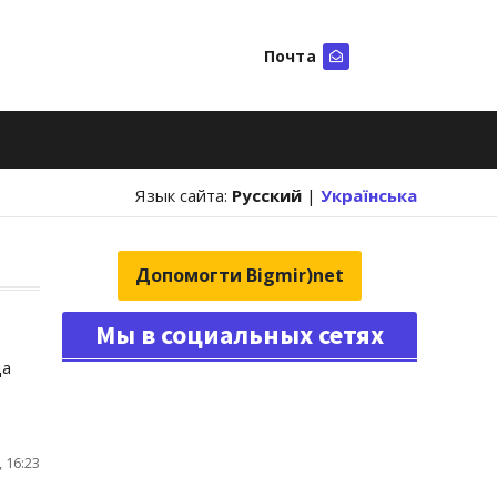
Почта
Искать
Язык сайта:
Русский
|
Українська
Допомогти Bigmir)net
Мы в социальных сетях
да
 16:23