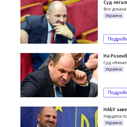
Суд легал
Все доказа
Украина
Подроб
На Розенб
Суд обязал
Украина
Подроб
НАБУ заве
Нардепа по
Украина