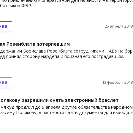
 по привлечению к оперативной деятельности на территори
аботников ФБР.
нее
25 апреля 2018,
нал Розенблата потерпевшим
адержании Борислава Розенблата сотрудниками НАБУ на бор
суд принял сторону нардепа и признал его пострадавшим.
нее
13 февраля 2018,
Полякову разрешили снять электронный браслет
емя суд продлил до 9 апреля другие обязательства народном
аксиму Полякову, в частности сдать документы для выезда з