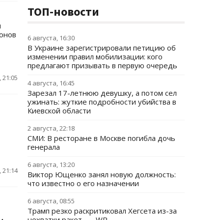
ТОП-новости
м
онов
6 августа, 16:30
В Украине зарегистрировали петицию об
изменении правил мобилизации: кого
предлагают призывать в первую очередь
 21:05
4 августа, 16:45
Зарезал 17-летнюю девушку, а потом сел
ужинать: жуткие подробности убийства в
Киевской области
2 августа, 22:18
СМИ: В ресторане в Москве погибла дочь
генерала
6 августа, 13:20
 21:14
Виктор Ющенко занял новую должность:
что известно о его назначении
6 августа, 08:55
Трамп резко раскритиковал Хегсета из-за
нехватки ракет, — WP