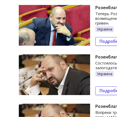
Розенблат
Теперь Роз
возмещения
гривен.
Украина
Подроб
Розенблат
Состоялось
залогодате
Украина
Подроб
Розенблат
Вопреки тр