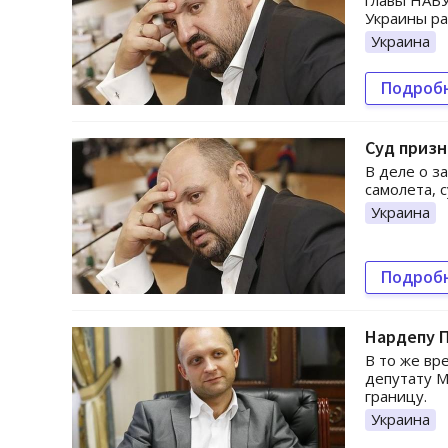
главы НАБУ
Украины р
Украина
Подроб
Суд приз
В деле о з
самолета, 
Украина
Подроб
Нардепу 
В то же вр
депутату М
границу.
Украина