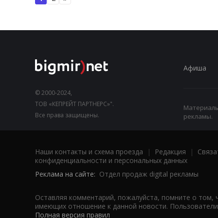
Афиша
© 2000-2024,
ТОВ «КЕПРЕЙТ ПАРТНЕРС»".
Материалы,
Все права защищены.
рекламы.
Наши контакты и схема проезда
|
Редакция
|
Связа
конфиденциальности и персональных данных
Реклама на сайте:
Отдел продаж digital рекламы
Оставляя комментарий, пожалуйста, помните о том, 
имеющих отношение к данной новости. Пользователи,
Полная версия правил