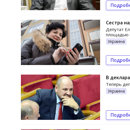
Подроб
Сестра на
Депутат Ел
площадью в
Украина
Подроб
В деклара
Теперь деп
Украина
Подроб