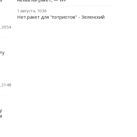
и
1 августа, 10:36
Нет ракет для "пэтриотов" - Зеленский
 20:54
ту
 21:48
у
а