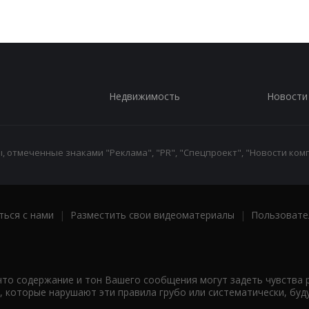
Недвижимость
Новости
 отмеченные знаками "Реклама", "PR", "Спецпроект", "Новости комп
ться с нами
|
Разместить свои видеоматериалы
|
Пользовате
что содержание и тон Вашего сообщения могут задеть чувства 
 которые нарушают эти правила грубо или систематически, буд