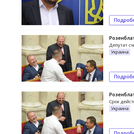
Подроб
Розенблат
Депутат сч
Украина
Подроб
Розенбла
Срок дейст
Украина
Подроб