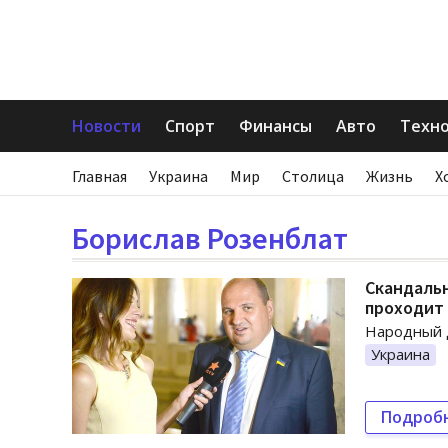
Новости
Спорт
Финансы
Авто
Техн
Главная
Украина
Мир
Столица
Жизнь
Х
Борислав Розенблат
Скандальн
проходит
Народный д
Украина
Подроб