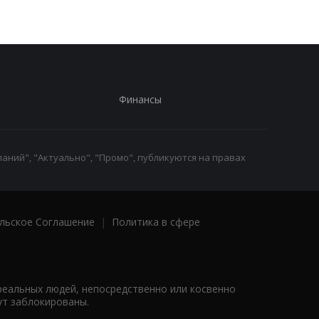
Финансы
аний", "Актуально", "Промо", публикуются на правах
льское Соглашение
|
Политика в сфере
реальных людей, непосредственно или косвенно
ут заблокированы.