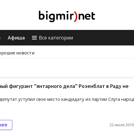
о
Афиша
Все категории
орошие новости
ый фигурант "янтарного дела" Розенблат в Раду не
епутат уступил свое место кандидату из партии Слуга наро
нее
22 июля 2019,