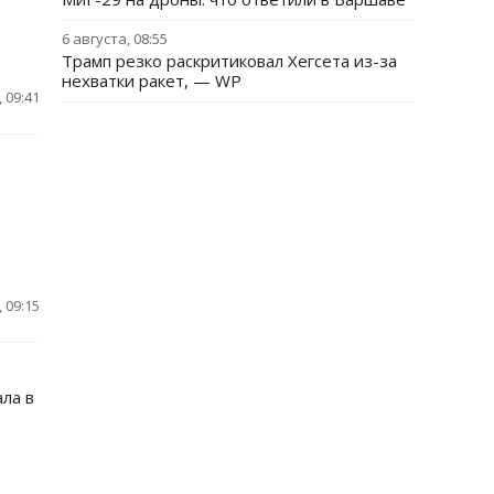
6 августа, 08:55
Трамп резко раскритиковал Хегсета из-за
нехватки ракет, — WP
 09:41
 09:15
ла в