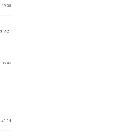
 19:06
ение
 06:40
 21:14