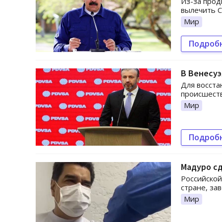
Из-за прод
вылечить C
Мир
Подроб
В Венесуэ
Для восста
происшеств
Мир
Подроб
Мадуро сд
Российской
стране, за
Мир