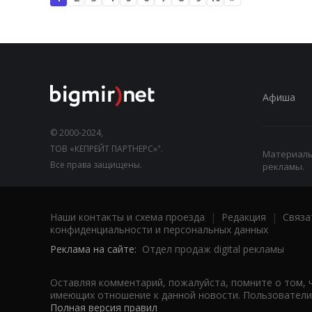
Афиша
© 2000-2024,
ТОВ «КЕПРЕЙТ ПАРТНЕРС»".
Материалы,
Все права защищены.
рекламы.
Наши контакты и схема проезда
|
Редакция
|
Связа
конфиденциальности и персональных данных
Реклама на сайте:
Отдел продаж digital рекламы
Оставляя комментарий, пожалуйста, помните о том, 
имеющих отношение к данной новости. Пользователи,
Полная версия правил