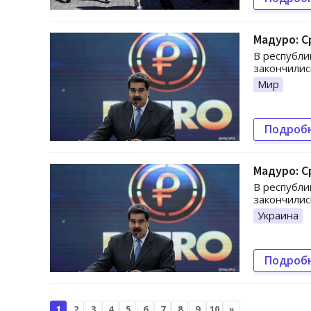
Мадуро: 
В республи
закончилис
Мир
Подроб
Мадуро: 
В республи
закончилис
Украина
Подроб
1
2
3
4
5
6
7
8
9
10
»