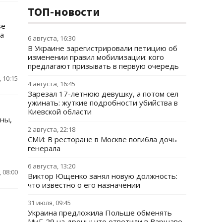
ТОП-новости
se
та
6 августа, 16:30
В Украине зарегистрировали петицию об
изменении правил мобилизации: кого
предлагают призывать в первую очередь
 10:15
4 августа, 16:45
Зарезал 17-летнюю девушку, а потом сел
ужинать: жуткие подробности убийства в
Киевской области
ины,
2 августа, 22:18
СМИ: В ресторане в Москве погибла дочь
генерала
6 августа, 13:20
 08:00
Виктор Ющенко занял новую должность:
что известно о его назначении
31 июля, 09:45
Украина предложила Польше обменять
МиГ-29 на дроны: что ответили в Варшаве