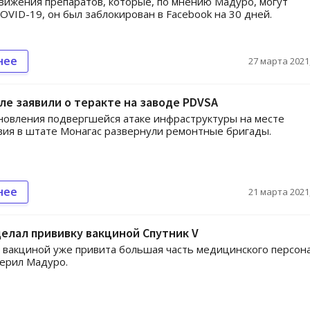
вижения препаратов, которые, по мнению Мадуро, могут
OVID-19, он был заблокирован в Facebook на 30 дней.
нее
27 марта 2021,
ле заявили о теракте на заводе PDVSA
новления подвергшейся атаке инфраструктуры на месте
ия в штате Монагас развернули ремонтные бригады.
нее
21 марта 2021,
елал прививку вакциной Спутник V
 вакциной уже привита большая часть медицинского персона
верил Мадуро.