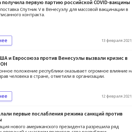
 получила первую партию российской COVID-вакцины
 поставка Спутник V в Венесуэлу для массовой вакцинации в
писанного контракта.
нее
13 февраля 2021,
ША и Евросоюза против Венесуэлы вызвали кризис в
ООН
нное положение республики оказывает огромное влияние н
прав человека в стране, отметили в организации.
нее
12 февраля 2021,
елали первые послабления режима санкций против
ы
ция нового американского президента разрешила ряд
 операций с участием правительства республики.