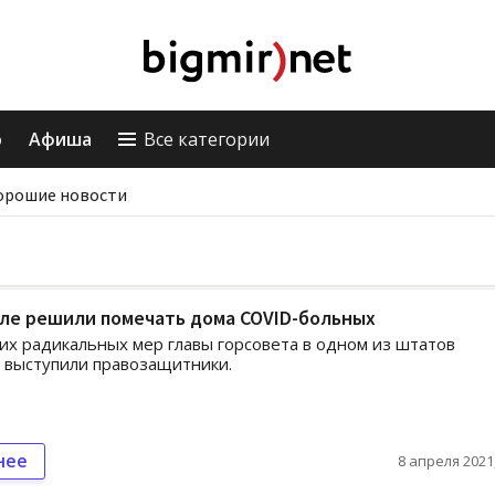
о
Афиша
Все категории
орошие новости
ле решили помечать дома COVID-больных
их радикальных мер главы горсовета в одном из штатов
 выступили правозащитники.
нее
8 апреля 2021,