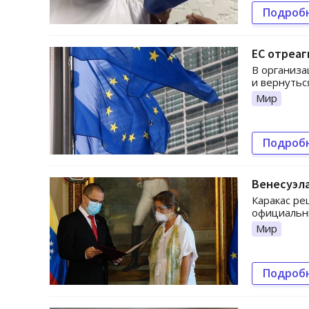
Подроб
ЕС отреаг
В организа
и вернуться
Мир
Подроб
Венесуэла
Каракас ре
официальн
Мир
Подроб