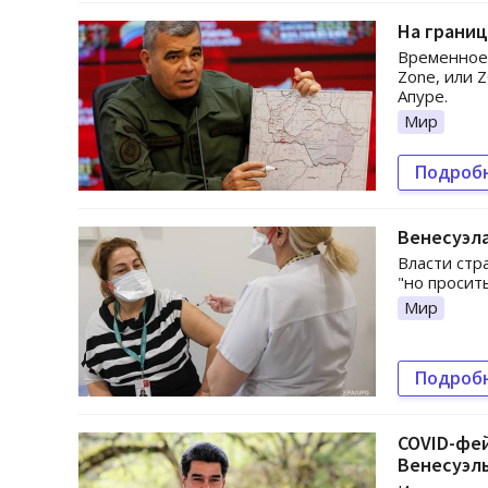
На границ
Временное 
Zone, или 
Апуре.
Мир
Подроб
Венесуэл
Власти стр
"но просить
Мир
Подроб
COVID-фей
Венесуэл