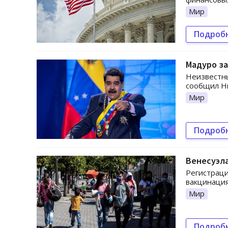
Мир
Подроб
Мадуро за
Неизвестны
сообщил Н
Мир
Подроб
Венесуэла
Регистраци
вакцинация
Мир
Подроб