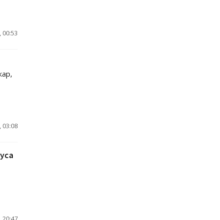
 00:53
жар,
 03:08
уса
 20:47