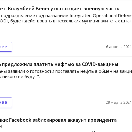
е с Колумбией Венесуэла создает военную часть
подразделение под названием Integrated Operational Defen
ZODI, будет действовать в нескольких муниципалитетах шта
нее
6 апреля 2021,
а предложила платить нефтью за COVID-вакцины
аны заявили о готовности поставлять нефть в обмен на вакц
 никого не будут".
нее
29 марта 2021,
ки: Facebook заблокировал аккаунт президента
ы