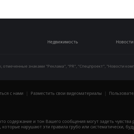
Недвижимость
Новости
 отмеченные знаками "Реклама", "PR", "Спецпроект", "Новости комп
ться с нами
|
Разместить свои видеоматериалы
|
Пользовате
что содержание и тон Вашего сообщения могут задеть чувства 
 которые нарушают эти правила грубо или систематически, буд