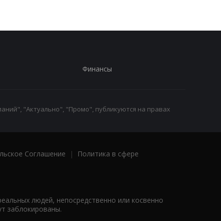
Финансы
аний", "Актуально", "Промо", публикуются на правах
льское Соглашение
|
Политика в сфере
реальных людей, непосредственно или косвенно
ут заблокированы.