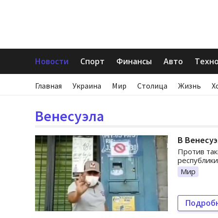
Новости
Спорт
Финансы
Авто
Техн
Главная
Украина
Мир
Столица
Жизнь
Х
Венесуэла
В Венесуэ
Против так
республики
Мир
Подроб