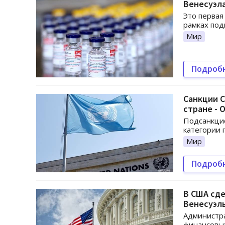
Венесуэла
Это первая
рамках под
Мир
Подроб
Санкции С
стране - 
Подсанкцио
категории 
Мир
Подроб
В США сд
Венесуэл
Администра
финансовых