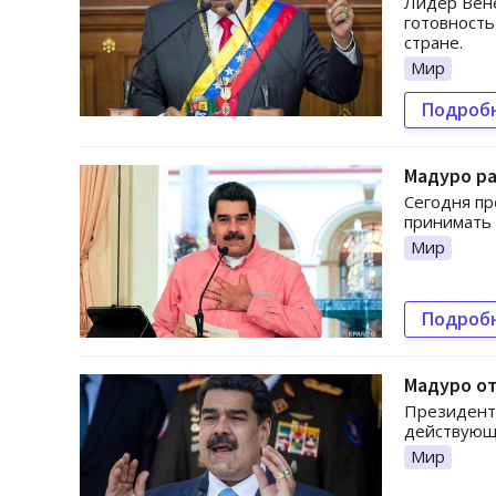
Лидер Вене
готовность
стране.
Мир
Подроб
Мадуро ра
Сегодня пр
принимать 
Мир
Подроб
Мадуро о
Президент 
действующи
Мир