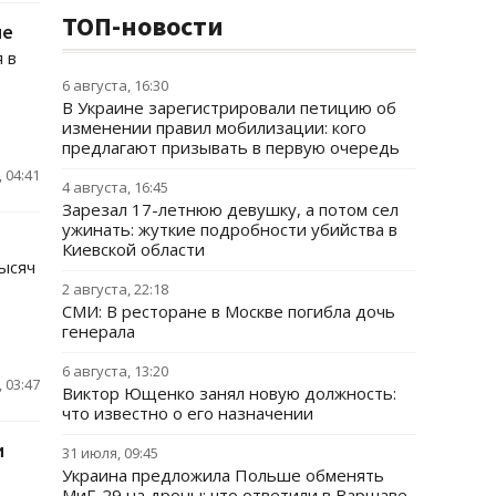
ТОП-новости
ие
 в
6 августа, 16:30
В Украине зарегистрировали петицию об
изменении правил мобилизации: кого
предлагают призывать в первую очередь
 04:41
4 августа, 16:45
Зарезал 17-летнюю девушку, а потом сел
ужинать: жуткие подробности убийства в
Киевской области
ысяч
2 августа, 22:18
СМИ: В ресторане в Москве погибла дочь
генерала
6 августа, 13:20
 03:47
Виктор Ющенко занял новую должность:
что известно о его назначении
и
31 июля, 09:45
Украина предложила Польше обменять
МиГ-29 на дроны: что ответили в Варшаве