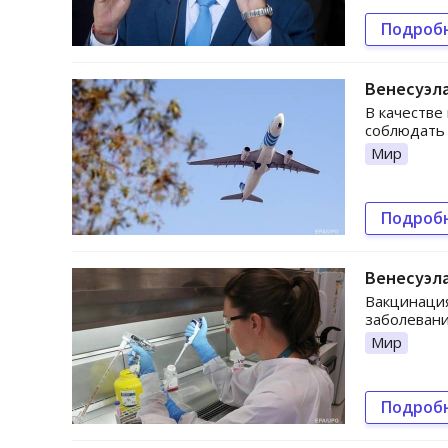
Подроб
Венесуэл
В качестве
соблюдать
Мир
Подроб
Венесуэла
Вакцинаци
заболевани
Мир
Подроб