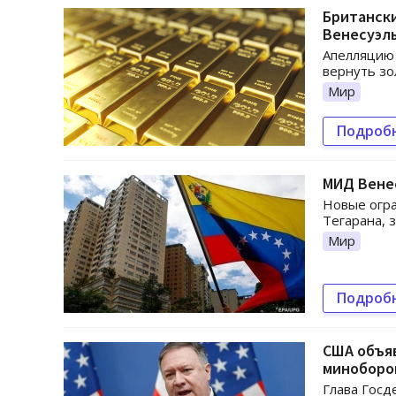
Британски
Венесуэл
Апелляцию 
вернуть зо
Мир
Подроб
МИД Вене
Новые огра
Тегарана, 
Мир
Подроб
США объяв
миноборо
Глава Гос