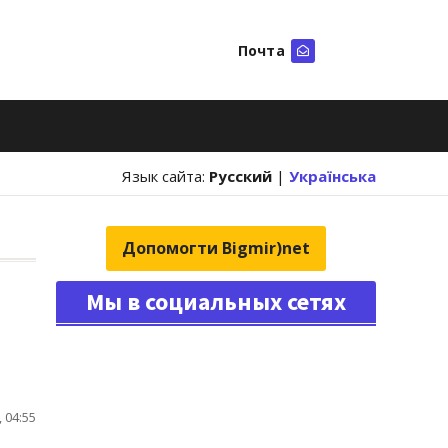
Почта
Искать
Язык сайта:
Русский
|
Українська
Допомогти Bigmir)net
Мы в социальных сетях
 04:55