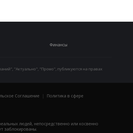
Финансы
аний", "Актуально", "Промо", публикуются на правах
льское Соглашение
|
Политика в сфере
реальных людей, непосредственно или косвенно
ут заблокированы.