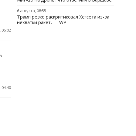
6 августа, 08:55
Трамп резко раскритиковал Хегсета из-за
нехватки ракет, — WP
 06:02
в
 04:40