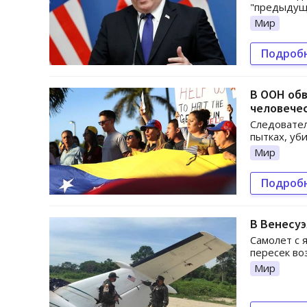
"предыдущ
Мир
Подроб
В ООН обв
человече
Следовател
пытках, уб
Мир
Подроб
В Венесуэ
Самолет с 
пересек во
Мир