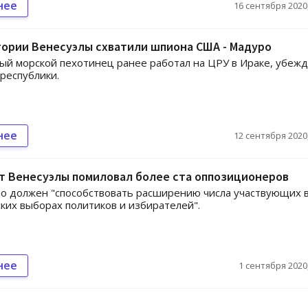
нее
16 сентября 2020,
ории Венесуэлы схватили шпиона США - Мадуро
й морской пехотинец ранее работал на ЦРУ в Ираке, убеж
республики.
нее
12 сентября 2020,
т Венесуэлы помиловал более ста оппозиционеров
о должен "способствовать расширению числа участвующих 
ких выборах политиков и избирателей".
нее
1 сентября 2020,