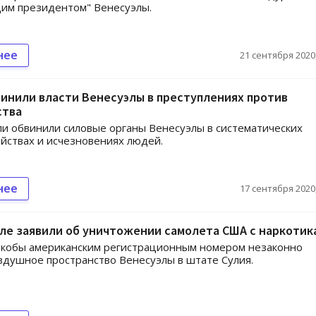
им президентом" Венесуэлы.
нее
21 сентября 2020,
инили власти Венесуэлы в преступлениях против
ства
и обвинили силовые органы Венесуэлы в систематических
ийствах и исчезновениях людей.
нее
17 сентября 2020,
ле заявили об уничтожении самолета США с наркотик
якобы американским регистрационным номером незаконно
здушное пространство Венесуэлы в штате Сулия.