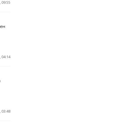
 09:55
ден
 04:14
в
 03:48