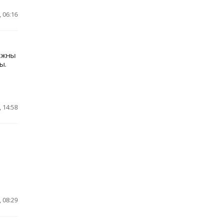
 06:16
лжны
ы.
 14:58
 08:29