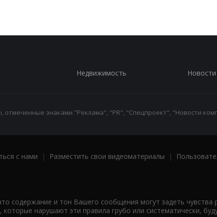
Недвижимость
Новости
 отмеченные знаками "Реклама", "PR", "Спецпроект", "Новости комп
ться с нами
|
Разместить свои видеоматериалы
|
Пользовате
что содержание и тон Вашего сообщения могут задеть чувства 
 которые нарушают эти правила грубо или систематически, буд