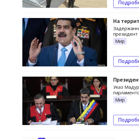
Подроб
На террит
Задержанны
президент 
Мир
Подроб
Президен
Указ Мадур
парламентс
Мир
Подроб