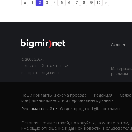
«
1
2
3
4
5
6
7
8
9
10
»
Афиша
© 2000-2024,
ТОВ «КЕПРЕЙТ ПАРТНЕРС»".
Материалы,
Все права защищены.
рекламы.
Наши контакты и схема проезда
|
Редакция
|
Связа
конфиденциальности и персональных данных
Реклама на сайте:
Отдел продаж digital рекламы
Оставляя комментарий, пожалуйста, помните о том, 
имеющих отношение к данной новости. Пользователи,