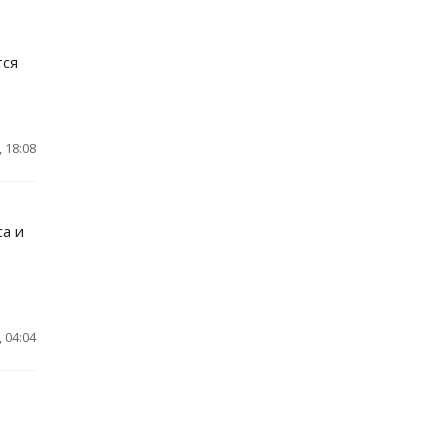
тся
 18:08
а и
 04:04