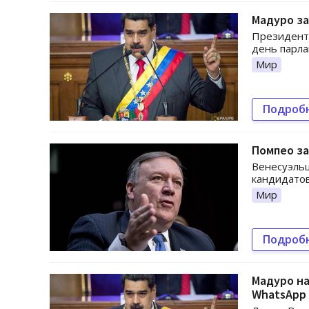
Мадуро за
Президенту
день парла
Мир
Подроб
Помпео за
Венесуэльц
кандидатов
Мир
Подроб
Мадуро на
WhatsApp