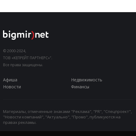
© 2000-2024,
ТОВ «КЕПРЕЙТ ПАРТНЕРС»".
Все права защищены.
Афиша
Недвижимость
Новости
Финансы
Материалы, отмеченные знаками "Реклама", "PR", "Спецпроект",
"Новости компаний", "Актуально", "Промо", публикуются на
правах рекламы.