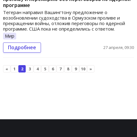
программе
Тегеран направил Вашингтону предложение о
возобновлении судоходства в Ормузском проливе и
прекращении войны, отложив переговоры по ядерной
программе. США пока не определились с ответом.
Мир
Подробнее
27 апреля, 09:30
«
1
2
3
4
5
6
7
8
9
10
»