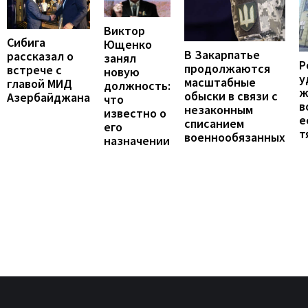
Виктор
Сибига
Ющенко
В Закарпатье
рассказал о
занял
Р
продолжаются
встрече с
новую
у
масштабные
главой МИД
должность:
ж
обыски в связи с
Азербайджана
что
в
незаконным
известно о
е
списанием
его
т
военнообязанных
назначении