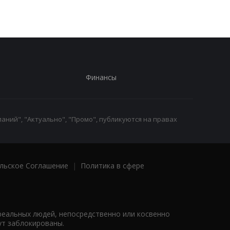
Финансы
аний", "Актуально", "Промо", публикуются на правах
льское Соглашение
|
Политика в сфере
реальных людей, непосредственно или косвенно
ут заблокированы.