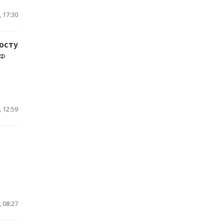
 17:30
осту
РФ
 12:59
 08:27