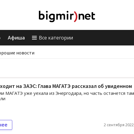
о
Афиша
Все категории
орошие новости
ходит на ЗАЭС: Глава МАГАТЭ рассказал об увиденном
ии МАГАТЭ уже уехала из Энергодара, но часть останется та
ели
нее
2 сентября 2022,