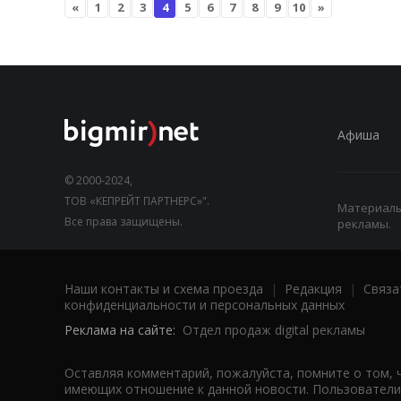
«
1
2
3
4
5
6
7
8
9
10
»
Афиша
© 2000-2024,
ТОВ «КЕПРЕЙТ ПАРТНЕРС»".
Материалы,
Все права защищены.
рекламы.
Наши контакты и схема проезда
|
Редакция
|
Связа
конфиденциальности и персональных данных
Реклама на сайте:
Отдел продаж digital рекламы
Оставляя комментарий, пожалуйста, помните о том, 
имеющих отношение к данной новости. Пользователи,