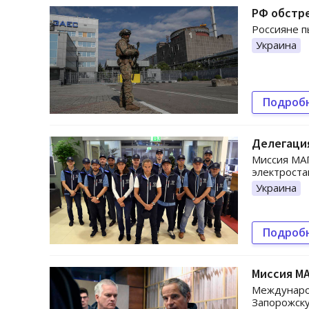
РФ обстре
Россияне п
Украина
Подроб
Делегация
Миссия МАГ
электрост
Украина
Подроб
Миссия МА
Междунаро
Запорожск