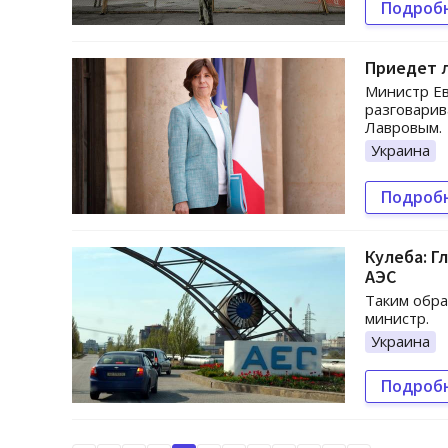
Подроб
Приедет л
Министр Ев
разговарив
Лавровым.
Украина
Подроб
Кулеба: Г
АЭС
Таким обра
министр.
Украина
Подроб