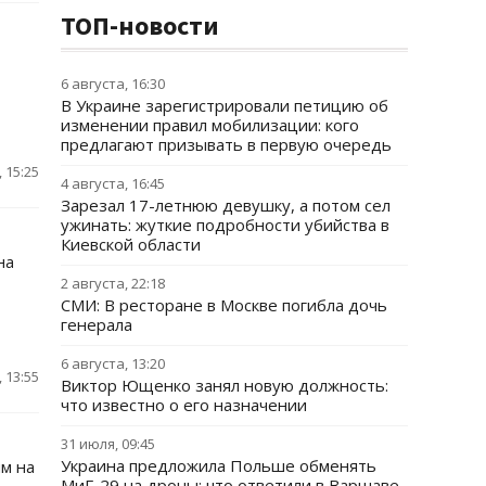
ТОП-новости
6 августа, 16:30
В Украине зарегистрировали петицию об
изменении правил мобилизации: кого
предлагают призывать в первую очередь
 15:25
4 августа, 16:45
Зарезал 17-летнюю девушку, а потом сел
ужинать: жуткие подробности убийства в
Киевской области
на
2 августа, 22:18
СМИ: В ресторане в Москве погибла дочь
генерала
6 августа, 13:20
 13:55
Виктор Ющенко занял новую должность:
что известно о его назначении
31 июля, 09:45
Украина предложила Польше обменять
м на
МиГ-29 на дроны: что ответили в Варшаве