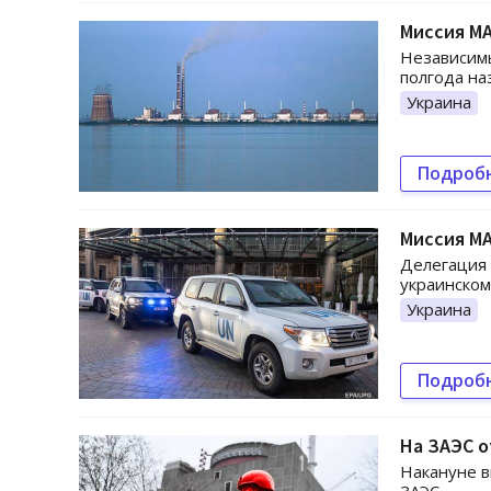
Миссия МА
Независим
полгода на
Украина
Подроб
Миссия МА
Делегация 
украинском
Украина
Подроб
На ЗАЭС о
Накануне в