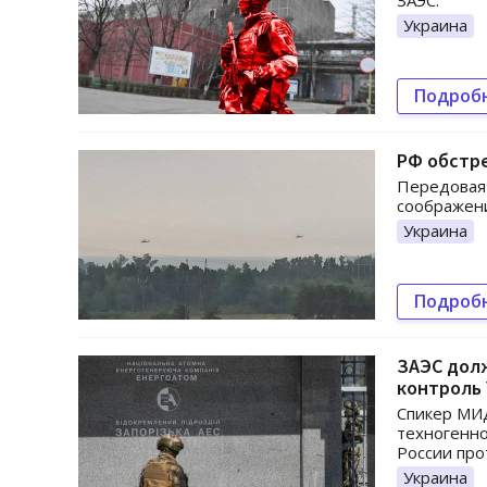
ЗАЭС.
Украина
Подроб
РФ обстр
Передовая 
соображени
Украина
Подроб
ЗАЭС долж
контроль
Спикер МИД
техногенно
России про
Украина