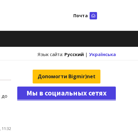
Почта
Искать
Язык сайта:
Русский
|
Українська
Допомогти Bigmir)net
Мы в социальных сетях
м до
 11:32