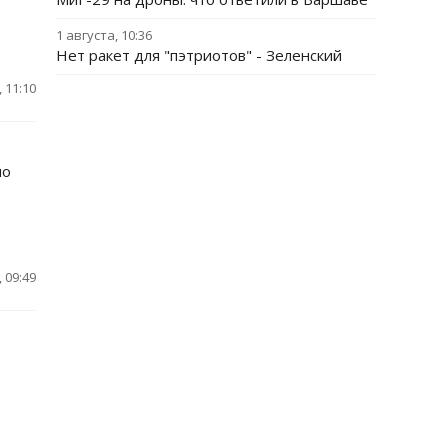
1 августа, 10:36
Нет ракет для "пэтриотов" - Зеленский
 11:10
по
 09:49