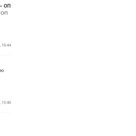
– ОП
в ОП
 16:44
ую
 13:40