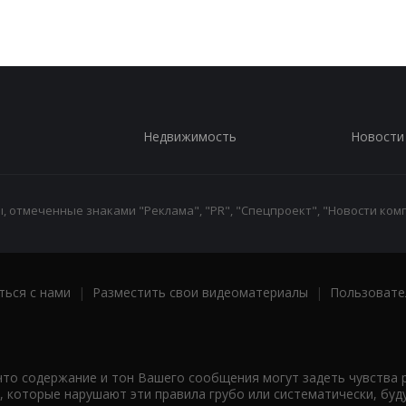
Недвижимость
Новости
 отмеченные знаками "Реклама", "PR", "Спецпроект", "Новости комп
ться с нами
|
Разместить свои видеоматериалы
|
Пользовате
что содержание и тон Вашего сообщения могут задеть чувства 
 которые нарушают эти правила грубо или систематически, буд