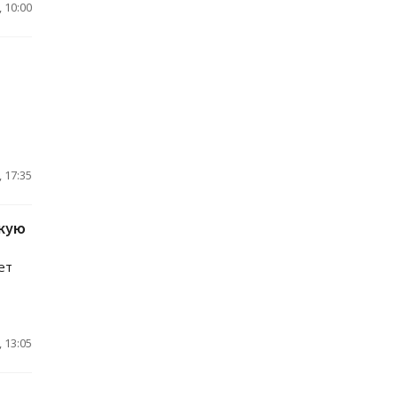
 10:00
 17:35
скую
ет
 13:05