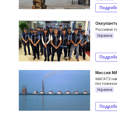
Подроб
Оккупанты
Россияне г
Украина
Подроб
Миссия М
МАГАТЭ нам
постоянное
Украина
Подроб